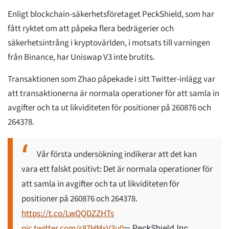
Enligt blockchain-säkerhetsföretaget PeckShield, som har
fått ryktet om att påpeka flera bedrägerier och
säkerhetsintrång i kryptovärlden, i motsats till varningen
från Binance, har Uniswap V3 inte brutits.
Transaktionen som Zhao påpekade i sitt Twitter-inlägg var
att transaktionerna är normala operationer för att samla in
avgifter och ta ut likviditeten för positioner på 260876 och
264378.
Vår första undersökning indikerar att det kan
vara ett falskt positivt: Det är normala operationer för
att samla in avgifter och ta ut likviditeten för
positioner på 260876 och 264378.
https://t.co/LwQQDZZHTs
pic.twitter.com/s87HMxV3u0
— PeckShield Inc.