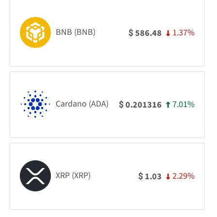
BNB (BNB)
1.37%
586.48
$
Cardano (ADA)
7.01%
0.201316
$
XRP (XRP)
2.29%
1.03
$