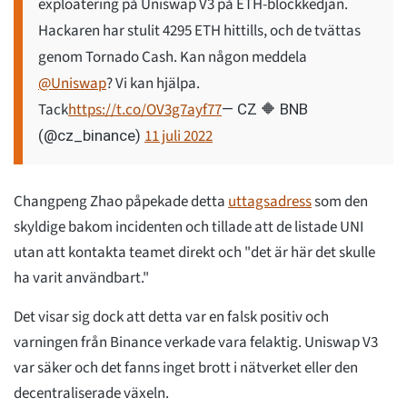
exploatering på Uniswap V3 på ETH-blockkedjan.
Hackaren har stulit 4295 ETH hittills, och de tvättas
genom Tornado Cash. Kan någon meddela
@Uniswap
? Vi kan hjälpa.
Tack
https://t.co/OV3g7ayf77
— CZ 🔶 BNB
11 juli 2022
(@cz_binance)
Changpeng Zhao påpekade detta
uttagsadress
som den
skyldige bakom incidenten och tillade att de listade UNI
utan att kontakta teamet direkt och "det är här det skulle
ha varit användbart."
Det visar sig dock att detta var en falsk positiv och
varningen från Binance verkade vara felaktig. Uniswap V3
var säker och det fanns inget brott i nätverket eller den
decentraliserade växeln.