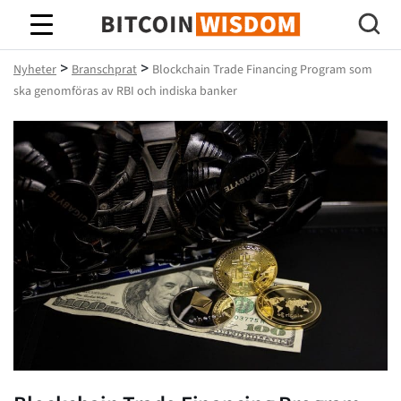
Bitcoin Wisdom
>
>
Nyheter
Branschprat
Blockchain Trade Financing Program som
ska genomföras av RBI och indiska banker