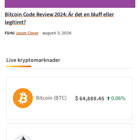
Bitcoin Code Review 2024: Är det en bluff eller
legitimt?
Förbi
Jason Conor
augusti 3, 2026
Live kryptomarknader
Bitcoin (BTC)
0.06%
64,889.45
$