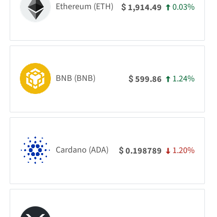
Ethereum (ETH)
0.03%
1,914.49
$
BNB (BNB)
1.24%
599.86
$
Cardano (ADA)
1.20%
0.198789
$