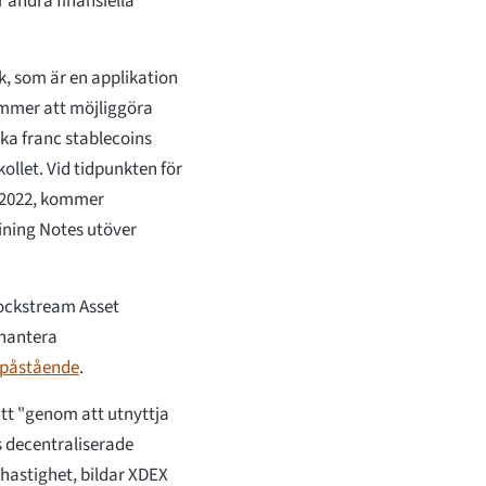
 andra finansiella
k, som är en applikation
kommer att möjliggöra
ka franc stablecoins
ollet. Vid tidpunkten för
t 2022, kommer
ining Notes utöver
lockstream Asset
 hantera
påstående
.
tt "genom att utnyttja
 decentraliserade
 hastighet, bildar XDEX