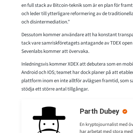
en full stack av Bitcoin-teknik som är en plan för fra
och leder till ytterligare reformering av de tradition
och disintermediation.”
Dessutom kommer användare att ha konstant transpar
tack vare samriskföretagets antagande av TDEX open 
Sevenlabs kommer att övervaka.
Inledningsvis kommer XDEX att debutera som en mobi
Android och IOS; teamet har dock planer på att etabl
plattform inom en inte alltför avlägsen framtid, som 
stödja ett större antal tillgångar.
Parth Dubey
En kryptojournalist med öve
har arbetat med stora medi