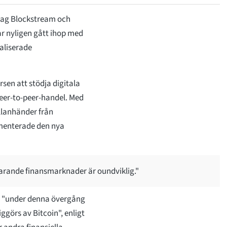
tag Blockstream och
ar nyligen gått ihop med
aliserade
sen att stödja digitala
peer-to-peer-handel. Med
ellanhänder från
mmenterade den nya
arande finansmarknader är oundviklig."
pe "under denna övergång
iggörs av Bitcoin", enligt