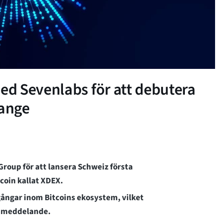
d Sevenlabs för att debutera
hange
roup för att lansera Schweiz första
coin kallat XDEX.
gångar inom Bitcoins ekosystem, vilket
ssmeddelande.