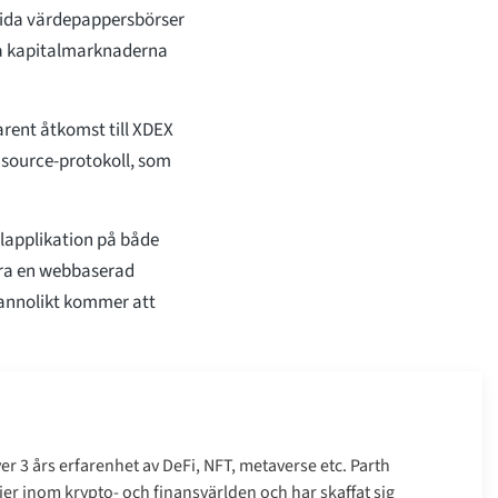
mtida värdepappersbörser
ella kapitalmarknaderna
ent åtkomst till XDEX
source-protokoll, som
lapplikation på både
era en webbaserad
sannolikt kommer att
r 3 års erfarenhet av DeFi, NFT, metaverse etc. Parth
er inom krypto- och finansvärlden och har skaffat sig