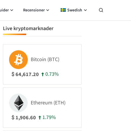
uider
Recensioner
Swedish
Live kryptomarknader
Bitcoin (BTC)
0.73%
64,617.20
$
Ethereum (ETH)
1.79%
1,906.60
$