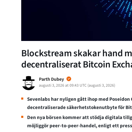
Blockstream skakar hand me
decentraliserat Bitcoin Exc
Parth Dubey
augusti 3, 2026 at 09:43 UTC
(
augusti 3, 2026
)
Sevenlabs har nyligen gått ihop med Poseidon G
decentraliserade säkerhetstokenutbyte för Bit
Den nya börsen kommer att stödja digitala till
möjliggör peer-to-peer-handel, enligt ett pre