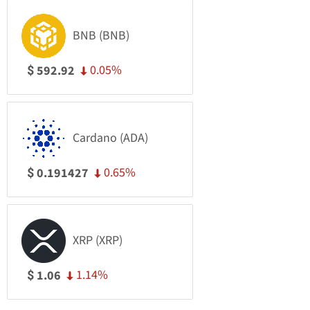
BNB (BNB)
0.05%
592.92
$
Cardano (ADA)
0.65%
0.191427
$
XRP (XRP)
1.14%
1.06
$