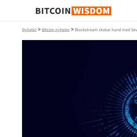
Bitcoin Wisdom
>
>
Nyheter
Bitcoin nyheter
Blockstream skakar hand med Seve