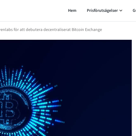
Hem
Prisförutsägelser
G
nlabs för att debutera decentraliserat Bitcoin Exchange