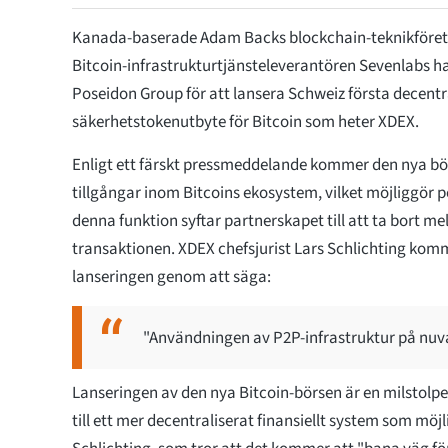
Kanada-baserade Adam Backs blockchain-teknikföre
Bitcoin-infrastrukturtjänsteleverantören Sevenlabs h
Poseidon Group för att lansera Schweiz första decentr
säkerhetstokenutbyte för Bitcoin som heter XDEX.
Enligt ett färskt pressmeddelande kommer den nya bör
tillgångar inom Bitcoins ekosystem, vilket möjliggör 
denna funktion syftar partnerskapet till att ta bort m
transaktionen. XDEX chefsjurist Lars Schlichting ko
lanseringen genom att säga:
"Användningen av P2P-infrastruktur på nuv
Lanseringen av den nya Bitcoin-börsen är en milstol
till ett mer decentraliserat finansiellt system som möjl