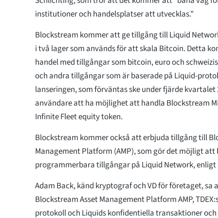
Schlichting, som tror att det kommer att "bana väg för
institutioner och handelsplatser att utvecklas."
Blockstream kommer att ge tillgång till Liquid Networ
i två lager som används för att skala Bitcoin. Detta 
handel med tillgångar som bitcoin, euro och schweizis
och andra tillgångar som är baserade på Liquid-protok
lanseringen, som förväntas ske under fjärde kvartale
användare att ha möjlighet att handla Blockstream M
Infinite Fleet equity token.
Blockstream kommer också att erbjuda tillgång till B
Management Platform (AMP), som gör det möjligt att
programmerbara tillgångar på Liquid Network, enligt
Adam Back, känd kryptograf och VD för företaget, sa a
Blockstream Asset Management Platform AMP, TDEX:s
protokoll och Liquids konfidentiella transaktioner och