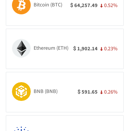
Bitcoin (BTC)
0.52%
64,257.49
$
Ethereum (ETH)
0.23%
1,902.14
$
BNB (BNB)
0.26%
591.65
$