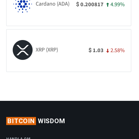
Cardano (ADA)
4.99%
0.200817
$
XRP (XRP)
2.58%
1.03
$
BITCOIN
WISDOM
HANDLA OM