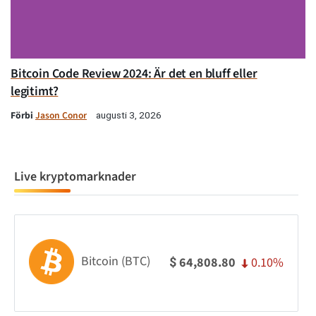
Bitcoin Code Review 2024: Är det en bluff eller
legitimt?
Förbi
Jason Conor
augusti 3, 2026
Live kryptomarknader
Bitcoin (BTC)
0.10%
64,808.80
$