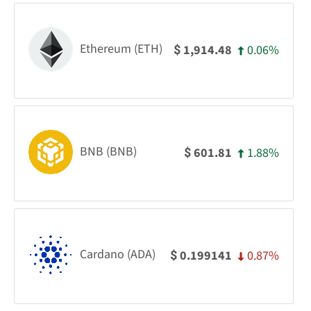
Ethereum (ETH)
0.06%
1,914.48
$
BNB (BNB)
1.88%
601.81
$
Cardano (ADA)
0.87%
0.199141
$