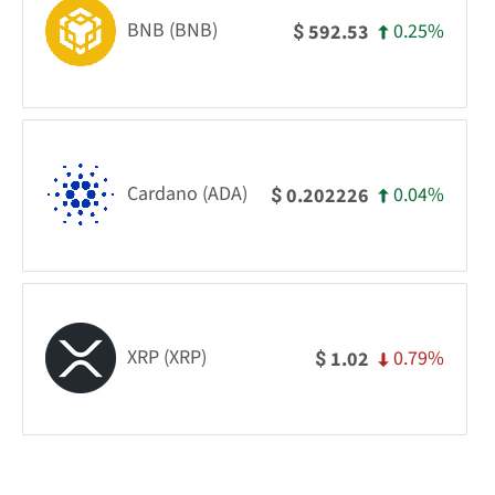
BNB (BNB)
0.25%
592.53
$
Cardano (ADA)
0.04%
0.202226
$
XRP (XRP)
0.79%
1.02
$