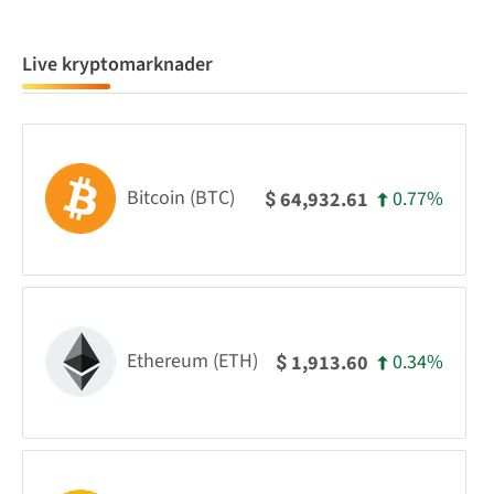
Live kryptomarknader
Bitcoin (BTC)
0.77%
64,932.61
$
Ethereum (ETH)
0.34%
1,913.60
$