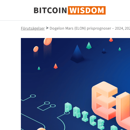
Bitcoin Wisdom
>
Förutsägelser
Dogelon Mars (ELON) prisprognoser – 2024, 20