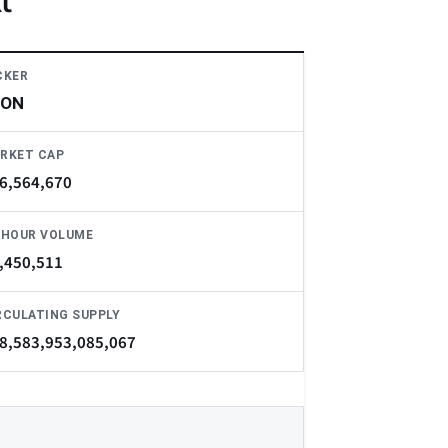
t
CKER
LON
RKET CAP
6,564,670
-HOUR VOLUME
,450,511
RCULATING SUPPLY
8,583,953,085,067