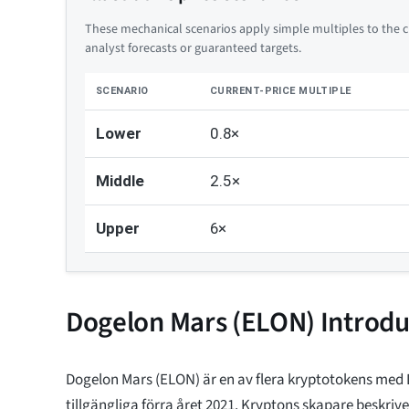
These mechanical scenarios apply simple multiples to the cu
analyst forecasts or guaranteed targets.
SCENARIO
CURRENT-PRICE MULTIPLE
Lower
0.8×
Middle
2.5×
Upper
6×
Dogelon Mars (ELON) Introdu
Dogelon Mars (ELON) är en av flera kryptotokens me
tillgängliga förra året 2021. Kryptons skapare beskriv