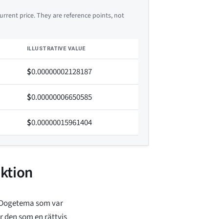
rrent price. They are reference points, not
ILLUSTRATIVE VALUE
$
0.00000002128187
$
0.00000006650585
$
0.00000015961404
ktion
d Dogetema som var
er den som en rättvis