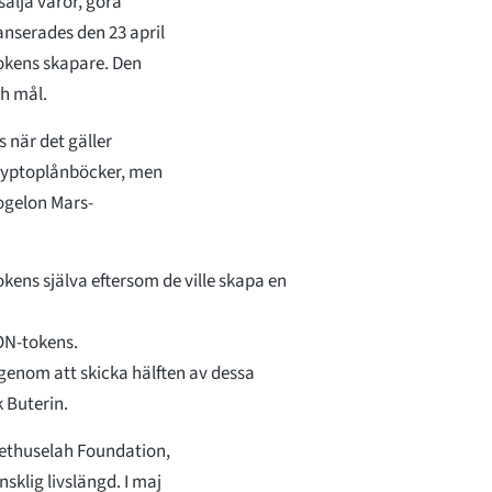
älja varor, göra
anserades den 23 april
tokens skapare. Den
h mål.
 när det gäller
kryptoplånböcker, men
Dogelon Mars-
okens själva eftersom de ville skapa en
LON-tokens.
genom att skicka hälften av dessa
 Buterin.
Methuselah Foundation,
sklig livslängd. I maj