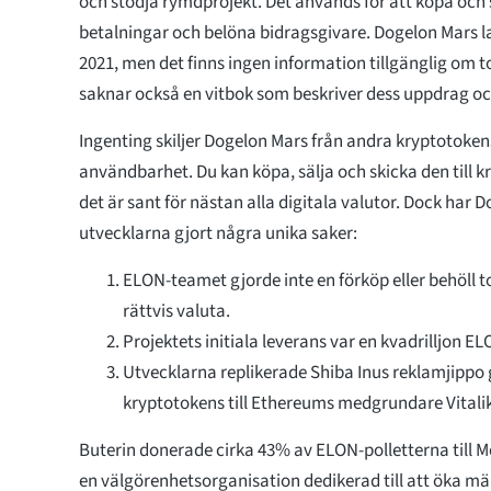
och stödja rymdprojekt. Det används för att köpa och s
betalningar och belöna bidragsgivare. Dogelon Mars l
2021, men det finns ingen information tillgänglig om 
saknar också en vitbok som beskriver dess uppdrag oc
Ingenting skiljer Dogelon Mars från andra kryptotokens
användbarhet. Du kan köpa, sälja och skicka den till 
det är sant för nästan alla digitala valutor. Dock har 
utvecklarna gjort några unika saker:
ELON-teamet gjorde inte en förköp eller behöll t
rättvis valuta.
Projektets initiala leverans var en kvadrilljon E
Utvecklarna replikerade Shiba Inus reklamjippo 
kryptotokens till Ethereums medgrundare Vitalik
Buterin donerade cirka 43% av ELON-polletterna till 
en välgörenhetsorganisation dedikerad till att öka män