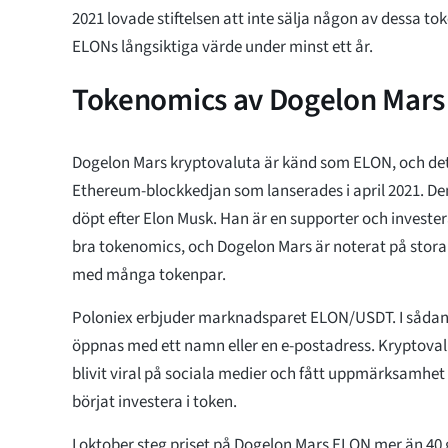
2021 lovade stiftelsen att inte sälja någon av dessa tok
ELONs långsiktiga värde under minst ett år.
Tokenomics av Dogelon Mars
Dogelon Mars kryptovaluta är känd som ELON, och det
Ethereum-blockkedjan som lanserades i april 2021. De
döpt efter Elon Musk. Han är en supporter och invester
bra tokenomics, och Dogelon Mars är noterat på stora
med många tokenpar.
Poloniex erbjuder marknadsparet ELON/USDT. I sådan
öppnas med ett namn eller en e-postadress. Kryptova
blivit viral på sociala medier och fått uppmärksamhet
börjat investera i token.
I oktober steg priset på Dogelon Mars ELON mer än 40