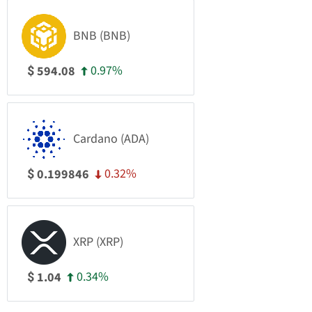
BNB (BNB)
0.97%
594.08
$
Cardano (ADA)
0.32%
0.199846
$
XRP (XRP)
0.34%
1.04
$