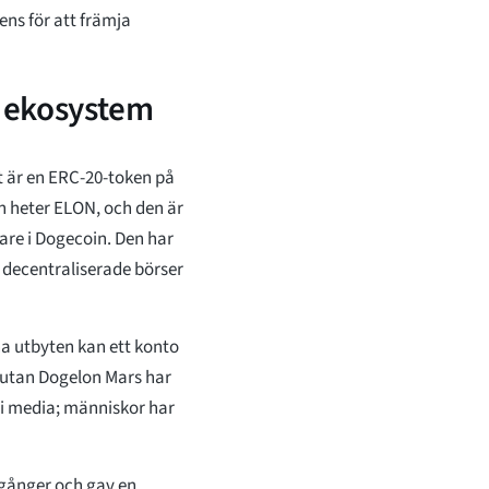
ens för att främja
 ekosystem
 är en ERC-20-token på
n heter ELON, och den är
are i Dogecoin. Den har
 decentraliserade börser
a utbyten kan ett konto
lutan Dogelon Mars har
 i media; människor har
 gånger och gav en