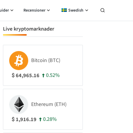
uider
Recensioner
Swedish
Live kryptomarknader
Bitcoin (BTC)
0.52%
64,965.16
$
Ethereum (ETH)
0.28%
1,916.19
$