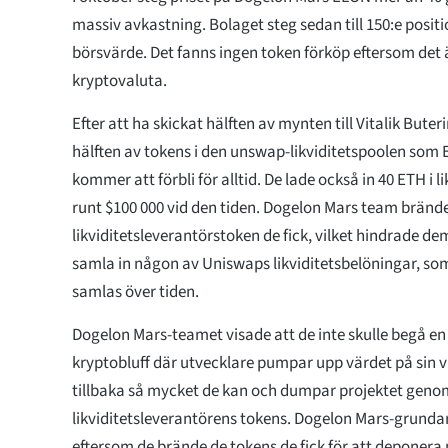
massiv avkastning. Bolaget steg sedan till 150:e positi
börsvärde. Det fanns ingen token förköp eftersom det är
kryptovaluta.
Efter att ha skickat hälften av mynten till Vitalik Bute
hälften av tokens i den unswap-likviditetspoolen som
kommer att förbli för alltid. De lade också in 40 ETH i 
runt $100 000 vid den tiden. Dogelon Mars team brände
likviditetsleverantörstoken de fick, vilket hindrade dem 
samla in någon av Uniswaps likviditetsbelöningar, s
samlas över tiden.
Dogelon Mars-teamet visade att de inte skulle begå en
kryptobluff där utvecklare pumpar upp värdet på sin vi
tillbaka så mycket de kan och dumpar projektet geno
likviditetsleverantörens tokens. Dogelon Mars-grunda
eftersom de brände de tokens de fick för att deponera p