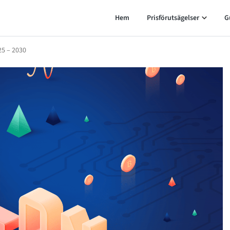
Hem
Prisförutsägelser
G
25 – 2030