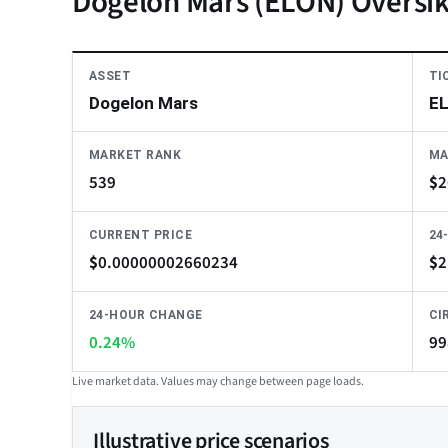
Dogelon Mars (ELON) Översik
ASSET
TI
Dogelon Mars
E
MARKET RANK
MA
539
$
2
CURRENT PRICE
24
$
0.00000002660234
$
2
24-HOUR CHANGE
CI
0.24%
99
Live market data. Values may change between page loads.
Illustrative price scenarios