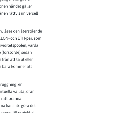
onen när det gäller
 en rättvis universell
rin, låses den återstående
 ELON- och ETH-par, som
likviditetspoolen, värda
 (förstörde) sedan
från att ta ut eller
om bara kommer att
 ruggning, en
rtuella valuta, drar
m att bränna
rna kan inte göra det
engar till projektet.