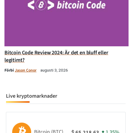
Bitcoin Code Review 2024: Är det en bluff eller
legitimt?
Förbi
Jason Conor
augusti 3, 2026
Live kryptomarknader
Bitcoin (BTC)
1.35%
65,218.63
$