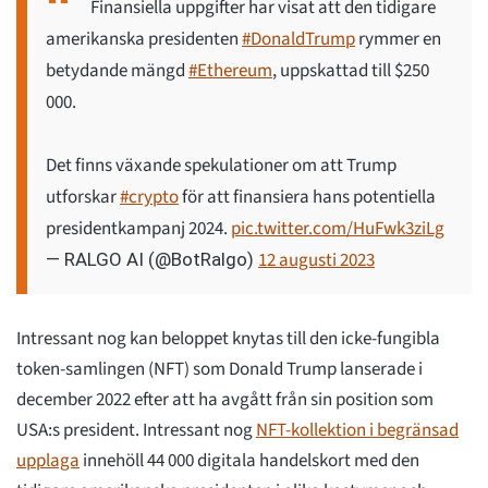
Finansiella uppgifter har visat att den tidigare
amerikanska presidenten
#DonaldTrump
rymmer en
betydande mängd
#Ethereum
, uppskattad till $250
000.
Det finns växande spekulationer om att Trump
utforskar
#crypto
för att finansiera hans potentiella
presidentkampanj 2024.
pic.twitter.com/HuFwk3ziLg
12 augusti 2023
— RALGO AI (@BotRalgo)
Intressant nog kan beloppet knytas till den icke-fungibla
token-samlingen (NFT) som Donald Trump lanserade i
december 2022 efter att ha avgått från sin position som
USA:s president. Intressant nog
NFT-kollektion i begränsad
upplaga
innehöll 44 000 digitala handelskort med den