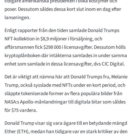
tidigare amerikanska presidenten i olika kostymer och
poser. Dessutom såldes dessa kort slut inom en dag efter
lanseringen.
Enligt rapporter från den tiden samlade Donald Trumps
NFT-kollektion in $8,9 miljoner i försäljning, och
affärsmannen fick $298 000 i licensavgifter. Dessutom hölls
kryptoplånboken där intäkterna samlades in under samma
enhet som samlade in dessa licensavgifter, dvs CIC Digital.
Det är viktigt att nämna här att Donald Trumps fru, Melanie
Trump, också sysslade med NFTs under en kort period, och
släppte tokeniserade former av flera populära bilder från
NASA:s Apollo-månlandningar till digitala bitar som såldes
för $75 vardera.
Donald Trump visar sig vara ägare till en betydande mängd
Ether (ETH), medan han tidigare var en stark kritiker av den