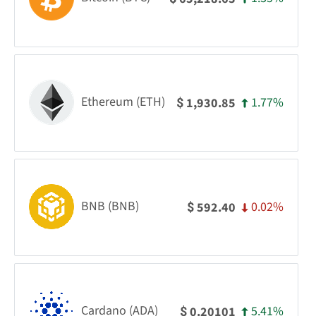
Ethereum (ETH)
1.77%
1,930.85
$
BNB (BNB)
0.02%
592.40
$
Cardano (ADA)
5.41%
0.20101
$