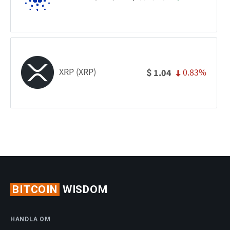
XRP (XRP)
0.83%
1.04
$
BITCOIN
WISDOM
HANDLA OM