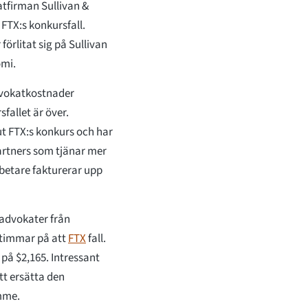
tfirman Sullivan &
FTX:s konkursfall.
rlitat sig på Sullivan
omi.
dvokatkostnader
fallet är över.
ut FTX:s konkurs och har
artners som tjänar mer
betare fakturerar upp
-advokater från
0 timmar på att
FTX
fall.
på $2,165. Intressant
tt ersätta den
imme.