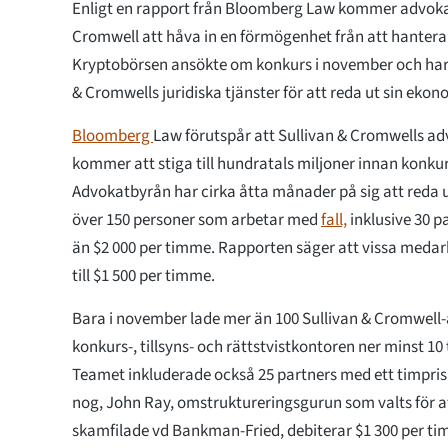
Enligt en rapport från Bloomberg Law kommer advoka
Cromwell att håva in en förmögenhet från att hantera 
Kryptobörsen ansökte om konkurs i november och har fö
& Cromwells juridiska tjänster för att reda ut sin ekon
Bloomberg
Law förutspår att Sullivan & Cromwells a
kommer att stiga till hundratals miljoner innan konkurs
Advokatbyrån har cirka åtta månader på sig att reda 
över 150 personer som arbetar med
fall,
inklusive 30 p
än $2 000 per timme. Rapporten säger att vissa medar
till $1 500 per timme.
Bara i november lade mer än 100 Sullivan & Cromwell
konkurs-, tillsyns- och rättstvistkontoren ner minst 1
Teamet inkluderade också 25 partners med ett timpris 
nog, John Ray, omstruktureringsgurun som valts för a
skamfilade vd Bankman-Fried, debiterar $1 300 per t