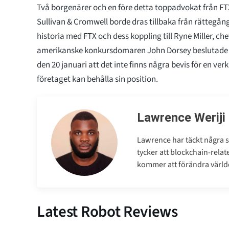
Två borgenärer och en före detta toppadvokat från F
Sullivan & Cromwell borde dras tillbaka från rättegån
historia med FTX och dess koppling till Ryne Miller, che
amerikanske konkursdomaren John Dorsey beslutade d
den 20 januari att det inte finns några bevis för en verkl
företaget kan behålla sin position.
Lawrence Weriji
Lawrence har täckt några s
tycker att blockchain-relat
kommer att förändra världen
Latest Robot Reviews