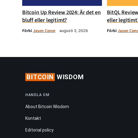
Bitcoin Up Review 2024: Är det en
BitQL Review 
bluff eller legitimt?
eller legitimt
Förbi
Jason Conor
Förbi
Jason Con
augusti 3, 2026
BITCOIN
WISDOM
HANDLA OM
About Bitcoin Wisdom
Kontakt
Editorial policy