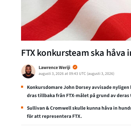
FTX konkursteam ska håva in 
Lawrence Weriji
augusti 3, 2026 at 09:43 UTC
(
augusti 3, 2026
)
Konkursdomare John Dorsey avvisade nyligen kr
dras tillbaka från FTX-målet på grund av deras
Sullivan & Cromwell skulle kunna håva in hundra
för att representera FTX.