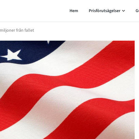
Hem
Prisförutsägelser
G
iljoner från fallet