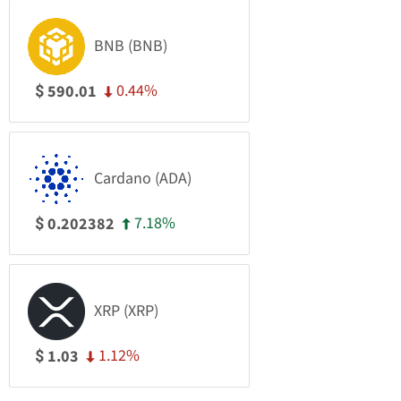
BNB (BNB)
0.44%
590.01
$
Cardano (ADA)
7.18%
0.202382
$
XRP (XRP)
1.12%
1.03
$