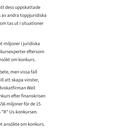
att dess uppskattade
 av andra toppjuridiska
om tas ut i situationer
 miljoner i juridiska
onkursexperter eftersom
ansökt om konkurs.
bete, men vissa fall
ll att skapa vinster,
advokatfirman Weil
kurs efter finanskrisen
$56 miljoner för de 15
 "R" Us-konkursen.
get ansökte om konkurs.