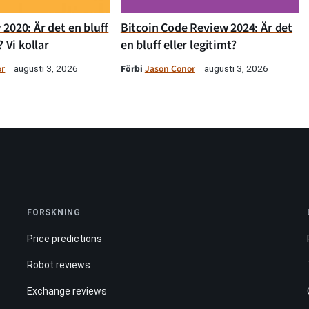
2020: Är det en bluff
Bitcoin Code Review 2024: Är det
? Vi kollar
en bluff eller legitimt?
or
Förbi
Jason Conor
augusti 3, 2026
augusti 3, 2026
FORSKNING
Price predictions
Robot reviews
Exchange reviews