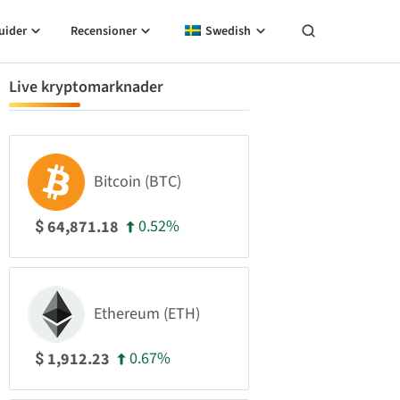
uider
Recensioner
Swedish
Live kryptomarknader
Bitcoin (BTC)
0.52%
64,871.18
$
Ethereum (ETH)
0.67%
1,912.23
$