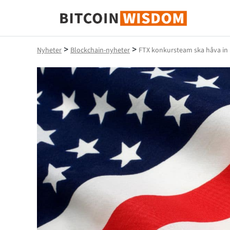
Bitcoin Wisdom
>
>
Nyheter
Blockchain-nyheter
FTX konkursteam ska håva in m