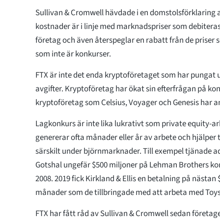
Sullivan & Cromwell hävdade i en domstolsförklaring 
kostnader är i linje med marknadspriser som debiteras
företag och även återspeglar en rabatt från de priser s
som inte är konkurser.
FTX är inte det enda kryptoföretaget som har pungat ut
avgifter. Kryptoföretag har ökat sin efterfrågan på k
kryptoföretag som Celsius, Voyager och Genesis har 
Lagkonkurs är inte lika lukrativt som private equity-ar
genererar ofta månader eller år av arbete och hjälper ti
särskilt under björnmarknader. Till exempel tjänade 
Gotshal ungefär $500 miljoner på Lehman Brothers kon
2008. 2019 fick Kirkland & Ellis en betalning på nästan 
månader som de tillbringade med att arbeta med Toys
FTX har fått råd av Sullivan & Cromwell sedan företa