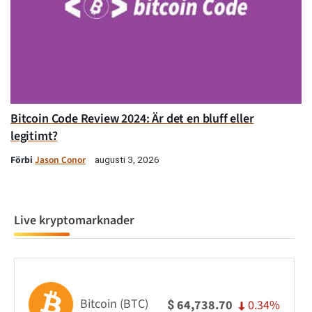
Bitcoin Code Review 2024: Är det en bluff eller
legitimt?
Förbi
Jason Conor
augusti 3, 2026
Live kryptomarknader
Bitcoin (BTC)
0.34%
64,738.70
$