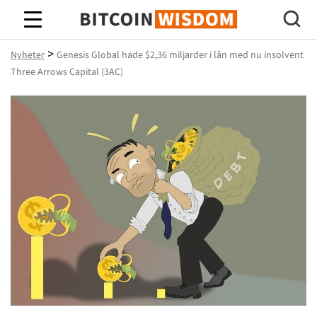
Bitcoin Wisdom
>
Nyheter
Genesis Global hade $2,36 miljarder i lån med nu insolvent
Three Arrows Capital (3AC)