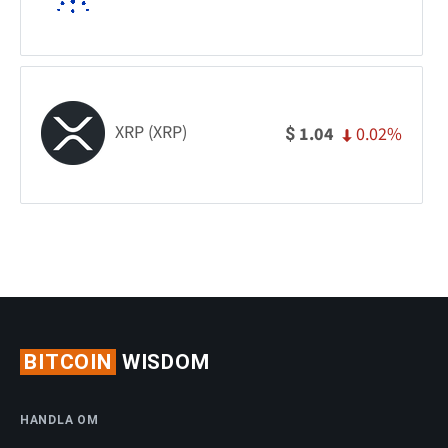
XRP (XRP)
0.02%
1.04
$
BITCOIN
WISDOM
HANDLA OM