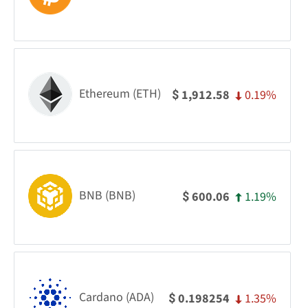
Ethereum (ETH)
0.19%
1,912.58
$
BNB (BNB)
1.19%
600.06
$
Cardano (ADA)
1.35%
0.198254
$