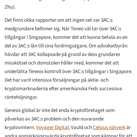
Zhu).
Det finns olika rapporter om att ingen vet var 3AC:s
medgrundare befinner sig. När Teneo väl tar över 3AC:s
tillgångar i Singapore, kommer det att kunna betala av en
del av 3AC:s lån till sina fordringsägare. Om advokatbyrån
hävdar att 3AC kollapsade på grund av dess grundares
misskötsel och domstolen håller med, kommer det att
underlätta Teneos kontroll över 3AC:s tillgångar i Singapore.
Det har varit intensiva försäljningar på aktie- och
kryptomarknaderna efter amerikanska Feds successiva
räntehöjningar.
Genesis global är inte det enda kryptoföretaget som
påverkas av 3AC:s problem och den nuvarande
kryptovintern.
Voyager Digital,
Vauld och
Celsius nätverk
är
andra anmärkningsvärda kryptoföretag som kämpar för att