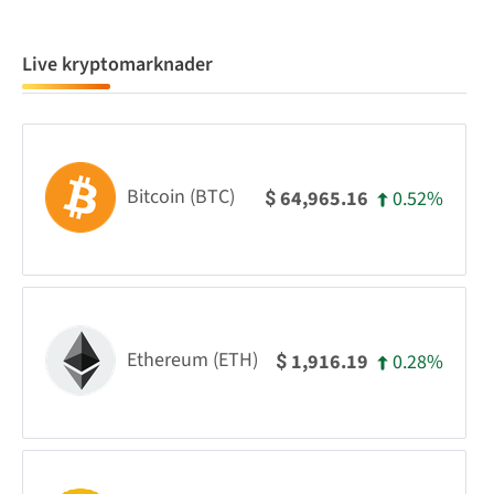
Live kryptomarknader
Bitcoin (BTC)
0.52%
64,965.16
$
Ethereum (ETH)
0.28%
1,916.19
$