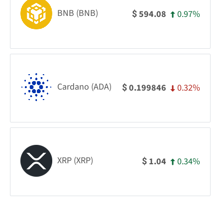
BNB (BNB)
0.97%
594.08
$
Cardano (ADA)
0.32%
0.199846
$
XRP (XRP)
0.34%
1.04
$