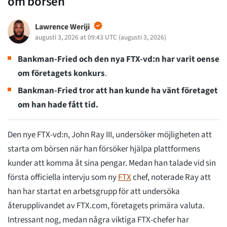
om börsen
Lawrence Weriji
augusti 3, 2026 at 09:43 UTC
(
augusti 3, 2026
)
Bankman-Fried och den nya FTX-vd:n har varit oense
om företagets
konkurs
.
Bankman-Fried tror att han kunde ha vänt företaget
om han hade fått tid.
Den nye FTX-vd:n, John Ray III, undersöker möjligheten att
starta om börsen när han försöker hjälpa plattformens
kunder att komma åt sina pengar. Medan han talade vid sin
första officiella intervju som ny
FTX
chef, noterade Ray att
han har startat en arbetsgrupp för att undersöka
återupplivandet av FTX.com, företagets primära valuta.
Intressant nog, medan några viktiga FTX-chefer har