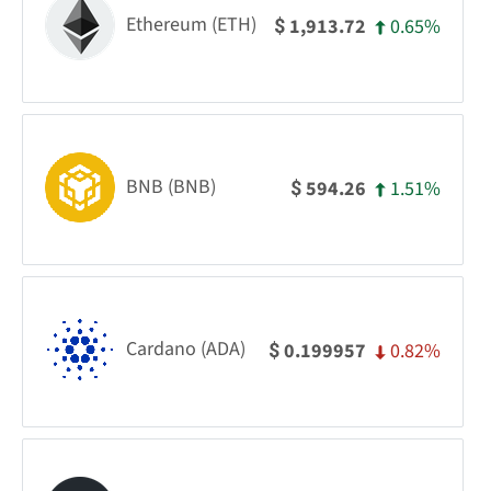
Ethereum (ETH)
0.65%
1,913.72
$
BNB (BNB)
1.51%
594.26
$
Cardano (ADA)
0.82%
0.199957
$