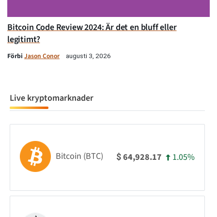
Bitcoin Code Review 2024: Är det en bluff eller
legitimt?
Förbi
Jason Conor
augusti 3, 2026
Live kryptomarknader
Bitcoin (BTC)
1.05%
64,928.17
$