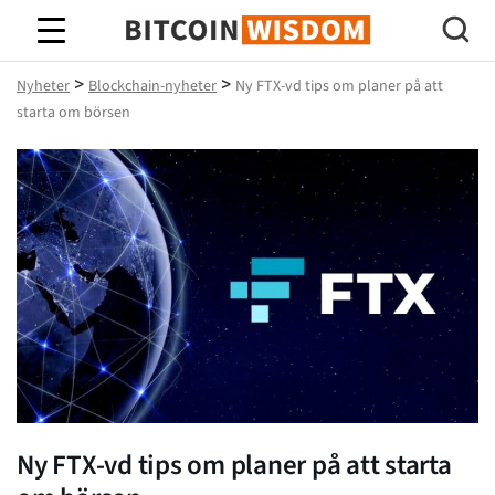
Bitcoin Wisdom
>
>
Nyheter
Blockchain-nyheter
Ny FTX-vd tips om planer på att
starta om börsen
Ny FTX-vd tips om planer på att starta