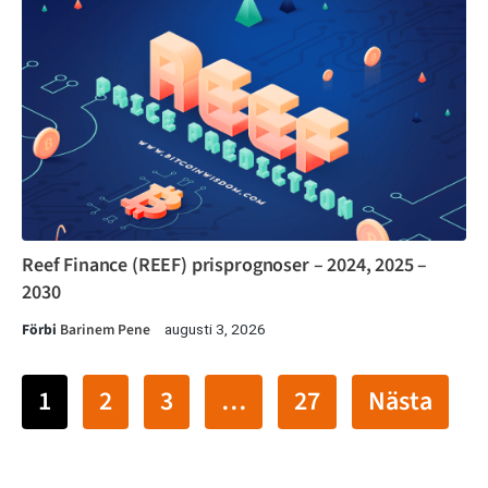
Reef Finance (REEF) prisprognoser – 2024, 2025 –
2030
Förbi
Barinem Pene
augusti 3, 2026
1
2
3
…
27
Nästa