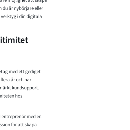
are möjlighet att skapa
m du är nybörjare eller
verktyg i din digitala
itimitet
retag med ett gediget
flera år och har
tmärkt kundsupport.
miteten hos
d entreprenör med en
sion för att skapa