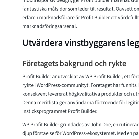
mobilresponsiv design, ger Profit Builder marknadsför
fantastiska målsidor som leder till resultat. Oavsett o
erfaren marknadsförare är Profit Builder ett värdefullt 
marknadsföringsarsenal.
Utvärdera vinstbyggarens leg
Företagets bakgrund och rykte
Profit Builder är utvecklat av WP Profit Builder, ett fö
rykte i WordPress-communityt. Företaget har funnits i 
konsekvent levererat högkvalitativa produkter och u
Denna meritlista ger användarna förtroende för legiti
insticksprogrammet Profit Builder.
WP Profit Builder grundades av John Doe, en rutinera
djup förståelse för WordPress-ekosystemet. Med en pas