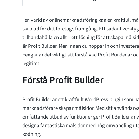
I en värld av onlinemarknadsföring kan en kraftfull m
skillnad för ditt företags framgång. Ett sådant verkty
tillhandahålla en allt-i-ett-lösning för att skapa mål
är Profit Builder. Men innan du hoppar in och invester
pengar är det viktigt att förstå vad Profit Builder är o
legitimt.
Förstå Profit Builder
Profit Builder är ett kraftfullt WordPress-plugin som h
marknadsförare skapar målsidor. Med sitt användarvä
omfattande utbud av funktioner ger Profit Builder an
designa fantastiska målsidor med hög omvandling u
kodning.