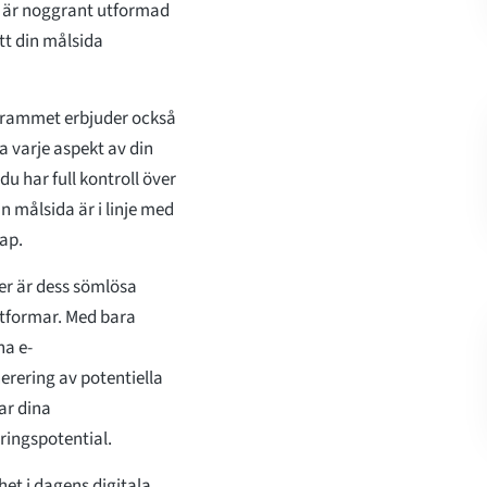
ll är noggrant utformad
tt din målsida
ogrammet erbjuder också
 varje aspekt av din
du har full kontroll över
n målsida är i linje med
ap.
er är dess sömlösa
tformar. Med bara
na e-
erering av potentiella
ar dina
ingspotential.
het i dagens digitala