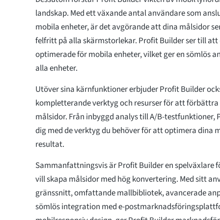
landskap. Med ett växande antal användare som anslute
mobila enheter, är det avgörande att dina målsidor se
felfritt på alla skärmstorlekar. Profit Builder ser till at
optimerade för mobila enheter, vilket ger en sömlös 
alla enheter.
Utöver sina kärnfunktioner erbjuder Profit Builder ock
kompletterande verktyg och resurser för att förbättra
målsidor. Från inbyggd analys till A/B-testfunktioner, P
dig med de verktyg du behöver för att optimera dina m
resultat.
Sammanfattningsvis är Profit Builder en spelväxlare
vill skapa målsidor med hög konvertering. Med sitt a
gränssnitt, omfattande mallbibliotek, avancerade anp
sömlös integration med e-postmarknadsföringsplatt