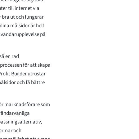
r till internet via
r bra ut och fungerar
t dina målsidor är helt
användarupplevelse på
så en rad
 processen för att skapa
rofit Builder utrustar
ålsidor och få bättre
 för marknadsförare som
nvändarvänliga
assningsalternativ,
formar och