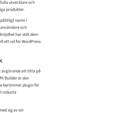
fulla utvecklare och
siga produkter.
pålitligt namn i
e användare och
nöjdhet har skilt dem
ill ett val för WordPress-
k
 avgörande att titta på
it Builder är den
e berömmer plugin för
h robusta
ed sig av sin