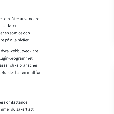
re som låter användare
en erfaren
lder en sömlös och
re på alla nivåer.
på dyra webbutvecklare
. Plugin-programmet
assar olika branscher
 Builder har en mall för
 dess omfattande
ommer du säkert att