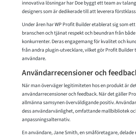
innovativa lösningar har Doe byggt ett team av talang
designers som är dedikerade till att leverera förstklas
Under åren har WP Profit Builder etablerat sig som ett 
branschen och tjänat respekt och beundran från båd
konkurrenter. Deras engagemang för kvalitet och kund
från andra plugin-utvecklare, vilket gör Profit Builder t
användare.
Användarrecensioner och feedbac
När man överväger legitimiteten hos en produkt är det
användarrecensioner och feedback. När det gäller Prof
allmänna samsynen överväldigande positiv. Användar
dess användarvänlighet, omfattande mallbibliotek oc
anpassningsalternativ.
En användare, Jane Smith, en småföretagare, delade m