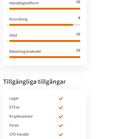
10
Handelsplattform
9
förordning
10
Stöd
10
Betalningsmetoder
Tillgängliga tillgångar
Lager
ETF:er
Kryptovalutor
Forex
CFD-handel