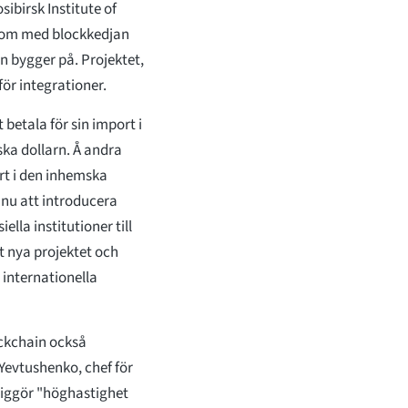
ibirsk Institute of
, kom med blockkedjan
n bygger på. Projektet,
ör integrationer.
betala för sin import i
ka dollarn. Å andra
rt i den inhemska
 nu att introducera
lla institutioner till
t nya projektet och
s internationella
ockchain också
Yevtushenko, chef för
liggör "höghastighet