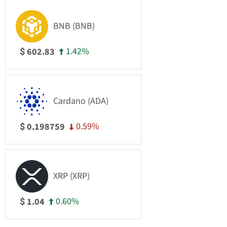
BNB (BNB)
1.42%
602.83
$
Cardano (ADA)
0.59%
0.198759
$
XRP (XRP)
0.60%
1.04
$