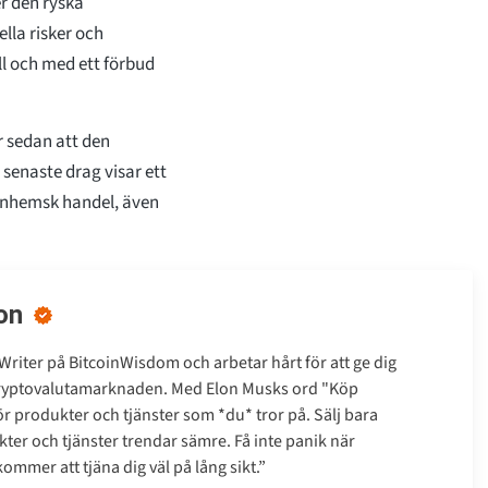
r den ryska
ella risker och
ll och med ett förbud
 sedan att den
 senaste drag visar ett
inhemsk handel, även
on
Writer på BitcoinWisdom och arbetar hårt för att ge dig
kryptovalutamarknaden. Med Elon Musks ord "Köp
gör produkter och tjänster som *du* tror på. Sälj bara
ter och tjänster trendar sämre. Få inte panik när
mmer att tjäna dig väl på lång sikt.”