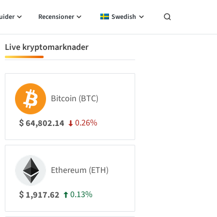
uider
Recensioner
Swedish
Live kryptomarknader
Bitcoin (BTC)
0.26%
64,802.14
$
Ethereum (ETH)
0.13%
1,917.62
$