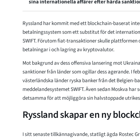
sina internationella affärer efter hårda sanktio
Ryssland har kommit med ett blockchain-baserat inter
betalningssystem som ett substitut för det internatio
SWIFT. Förutom fiat-transaktioner skulle plattformen
betalningar i och lagring av kryptovalutor.
Mot bakgrund av dess offensiva lansering mot Ukraina 
sanktioner från länder som ogillar dess agerande. I feb
västerländska länder ryska banker från det Belgien-b
meddelandesystemet SWIFT. Även sedan Moskva har sö
detsamma för att möjliggöra sin halvstoppade utrike
Ryssland skapar en ny block
I sitt senaste tillkännagivande, statligt ägda Rostec 