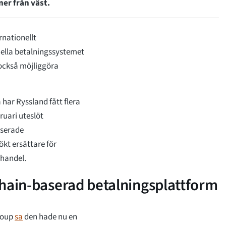
ner från väst.
nationellt
nella betalningssystemet
 också möjliggöra
har Ryssland fått flera
ruari uteslöt
aserade
kt ersättare för
shandel.
chain-baserad betalningsplattform
Group
sa
den hade nu en