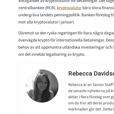
antagandet av kryptovalutor för betalningar. Det säge
centralbanken (RCB).
kryptovalutor
bära stora finansi
undergräva landets penningpolitik. Banken föreslog ti
mot alla kryptovalutor i januari.
Däremot sa den ryska regeringen för bara några dagar
övervägde krypto för internationella betalningar. Dess
behov av att uppmuntra utländska investeringar och 
om det innebär legalisering av krypto.
Rebecca Davids
Rebecca är en Senior Staff 
de senaste nyheterna på 
aktier i flera företag som 
om du tror att deras produk
marknaden gör det. Detta ko