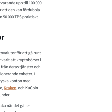
varande upp till 100 000
r att den kan fördubbla
n 50 000 TPS praktiskt
or
tovalutor för att gå runt
 varit att kryptobörser i
 från deras tjänster och
ionerande enheter. I
 ryska konton med
se,
Kraken
, och KuCoin
runder.
aka när det gäller