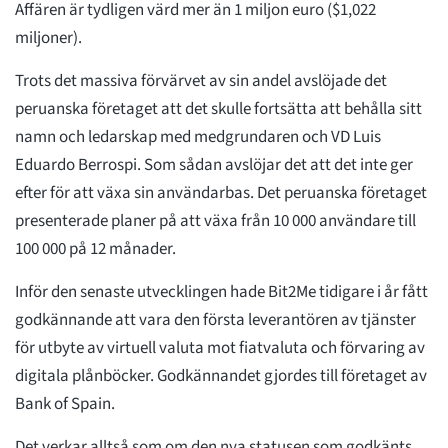
Affären är tydligen värd mer än 1 miljon euro ($1,022
miljoner).
Trots det massiva förvärvet av sin andel avslöjade det
peruanska företaget att det skulle fortsätta att behålla sitt
namn och ledarskap med medgrundaren och VD Luis
Eduardo Berrospi. Som sådan avslöjar det att det inte ger
efter för att växa sin användarbas. Det peruanska företaget
presenterade planer på att växa från 10 000 användare till
100 000 på 12 månader.
Inför den senaste utvecklingen hade Bit2Me tidigare i år fått
godkännande att vara den första leverantören av tjänster
för utbyte av virtuell valuta mot fiatvaluta och förvaring av
digitala plånböcker. Godkännandet gjordes till företaget av
Bank of Spain.
Det verkar alltså som om den nya statusen som godkänts