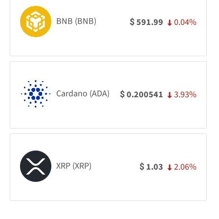
BNB (BNB)
0.04%
591.99
$
Cardano (ADA)
3.93%
0.200541
$
XRP (XRP)
2.06%
1.03
$