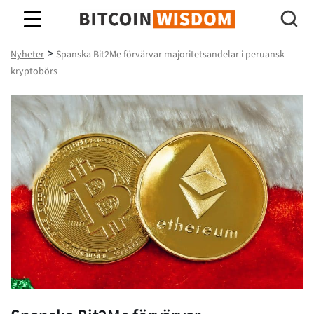
Bitcoin Wisdom
>
Nyheter
Spanska Bit2Me förvärvar majoritetsandelar i peruansk
kryptobörs