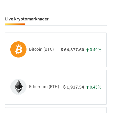
Live kryptomarknader
Bitcoin (BTC)
0.49%
64,877.60
$
Ethereum (ETH)
0.45%
1,917.54
$