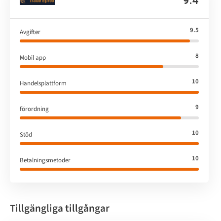
9.4
9.5
Avgifter
8
Mobil app
10
Handelsplattform
9
förordning
10
Stöd
10
Betalningsmetoder
Tillgängliga tillgångar