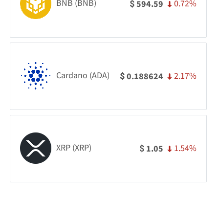
BNB (BNB)
0.72%
594.59
$
Cardano (ADA)
2.17%
0.188624
$
XRP (XRP)
1.54%
1.05
$