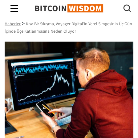
Bitcoin Bilgeliği
>
Haberler
Kısa Bir Sıkışma, Voyager Digital'in Yerel Simgesinin Üç Gün
İçinde Üçe Katlanmasına Neden Oluyor