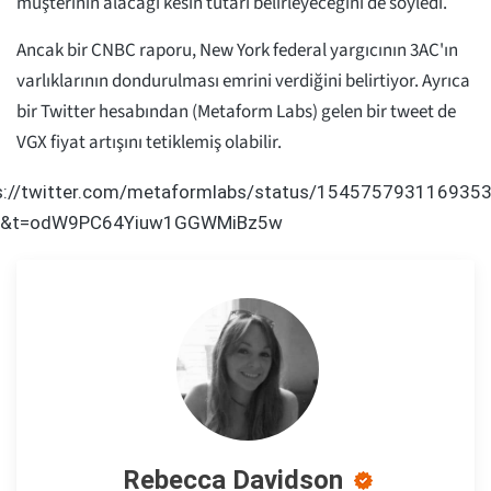
müşterinin alacağı kesin tutarı belirleyeceğini de söyledi.
Ancak bir CNBC raporu, New York federal yargıcının 3AC'ın
varlıklarının dondurulması emrini verdiğini belirtiyor. Ayrıca
bir Twitter hesabından (Metaform Labs) gelen bir tweet de
VGX fiyat artışını tetiklemiş olabilir.
s://twitter.com/metaformlabs/status/154575793116935
1&t=odW9PC64Yiuw1GGWMiBz5w
Rebecca Davidson