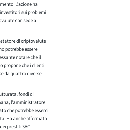
limento. L'azione ha
investitori sui problemi
tovalute con sede a
estatore di criptovalute
ano potrebbe essere
ressante notare che il
no propone che i clienti
e da quattro diverse
rutturata, fondi di
imana, l'amministratore
gato che potrebbe esserci
ta. Ha anche affermato
dei prestiti 3AC