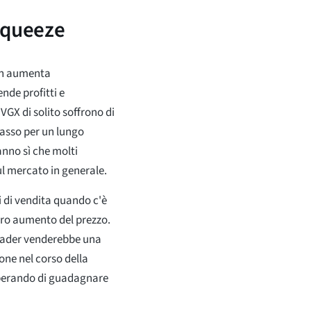
Squeeze
ken aumenta
nde profitti e
VGX di solito soffrono di
basso per un lungo
anno sì che molti
sul mercato in generale.
i di vendita quando c'è
ero aumento del prezzo.
trader venderebbe una
ione nel corso della
 sperando di guadagnare