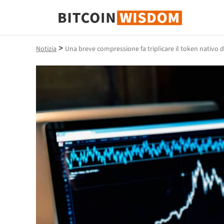
Saggezza Bitcoin
>
Notizia
Una breve compressione fa triplicare il token nativo di