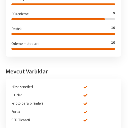
9
Düzenleme
10
Destek
10
Ödeme metodları
Mevcut Varlıklar
Hisse senetleri
ETF'ler
kripto para birimleri
Forex
CFD Ticareti