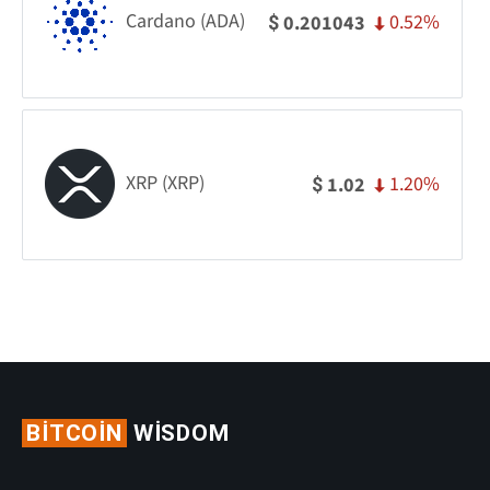
Cardano (ADA)
0.52%
0.201043
$
XRP (XRP)
1.20%
1.02
$
BITCOIN
WISDOM