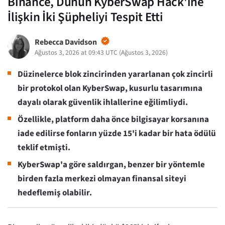
Binance, Dünün KyberSwap Hack'ine
İlişkin İki Şüpheliyi Tespit Etti
Rebecca Davidson
Ağustos 3, 2026 at 09:43 UTC
(
Ağustos 3, 2026
)
Düzinelerce blok zincirinden yararlanan çok zincirli
bir protokol olan KyberSwap, kusurlu tasarımına
dayalı olarak güvenlik ihlallerine eğilimliydi.
Özellikle, platform daha önce bilgisayar korsanına
iade edilirse fonların yüzde 15'i kadar bir hata ödülü
teklif etmişti.
KyberSwap'a göre saldırgan, benzer bir yöntemle
birden fazla merkezi olmayan finansal siteyi
hedeflemiş olabilir.