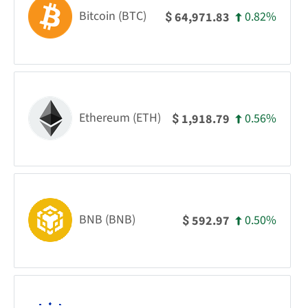
Bitcoin (BTC)
0.82%
64,971.83
$
Ethereum (ETH)
0.56%
1,918.79
$
BNB (BNB)
0.50%
592.97
$