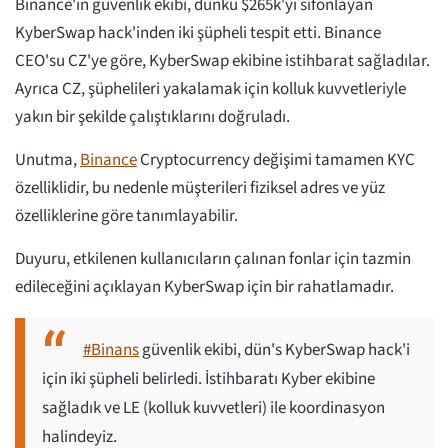
Binance'in güvenlik ekibi, dünkü $265k'yi sifonlayan
KyberSwap hack'inden iki şüpheli tespit etti. Binance
CEO'su CZ'ye göre, KyberSwap ekibine istihbarat sağladılar.
Ayrıca CZ, şüphelileri yakalamak için kolluk kuvvetleriyle
yakın bir şekilde çalıştıklarını doğruladı.
Unutma,
Binance
Cryptocurrency değişimi tamamen KYC
özelliklidir, bu nedenle müşterileri fiziksel adres ve yüz
özelliklerine göre tanımlayabilir.
Duyuru, etkilenen kullanıcıların çalınan fonlar için tazmin
edileceğini açıklayan KyberSwap için bir rahatlamadır.
#Binans
güvenlik ekibi, dün's KyberSwap hack'i
için iki şüpheli belirledi. İstihbaratı Kyber ekibine
sağladık ve LE (kolluk kuvvetleri) ile koordinasyon
halindeyiz.