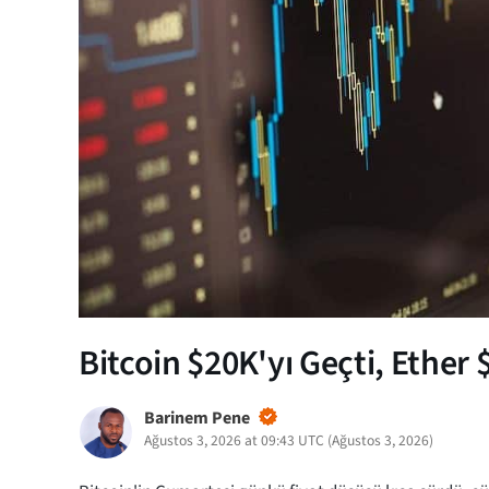
Bitcoin $20K'yı Geçti, Ether 
Barinem Pene
Ağustos 3, 2026 at 09:43 UTC
(
Ağustos 3, 2026
)