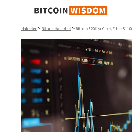
Bitcoin Bilgeliği
>
>
Haberler
Bitcoin Haberleri
Bitcoin $20K'yı Geçti, Ether $110