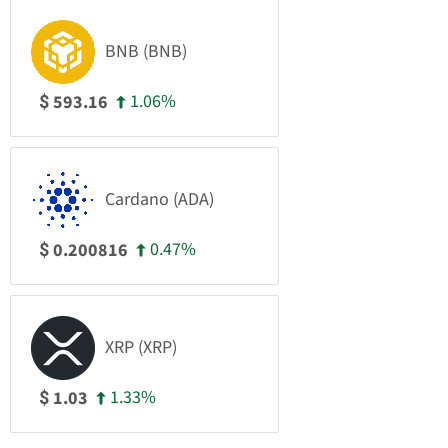
BNB (BNB)
1.06%
593.16
$
Cardano (ADA)
0.47%
0.200816
$
XRP (XRP)
1.33%
1.03
$