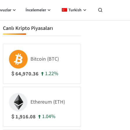
avuzlar
İncelemeler
Turkish
Canlı Kripto Piyasaları
Bitcoin (BTC)
1.22%
64,970.36
$
Ethereum (ETH)
1.04%
1,916.08
$