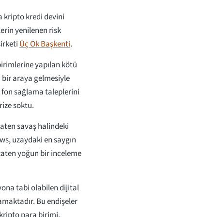
a kripto kredi devini
erin yenilenen risk
irketi
Üç Ok Başkenti
.
irimlerine yapılan kötü
n bir araya gelmesiyle
 fon sağlama taleplerini
rize soktu.
 zaten savaş halindeki
ows, uzaydaki en saygın
 zaten yoğun bir inceleme
na tabi olabilen dijital
amaktadır. Bu endişeler
kripto para birimi,