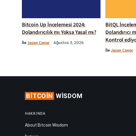
Bitcoin Up İncelemesi 2024:
BitQL İncelem
Dolandırıcılık mı Yoksa Yasal mı?
Dolandırıcı m
Kontrol ediy
İle
Jason Conor
Ağustos 3, 2026
İle
Jason Conor
BITCOIN
WISDOM
HAKKINDA
About Bitcoin Wisdom