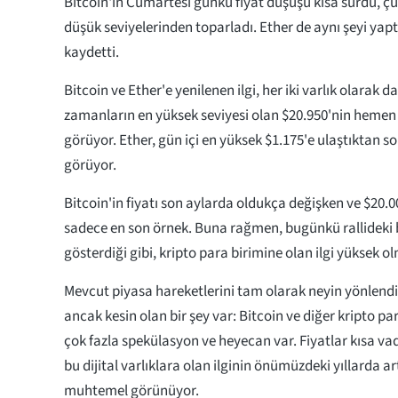
Bitcoin'in Cumartesi günkü fiyat düşüşü kısa sürdü, çü
düşük seviyelerinden toparladı. Ether de aynı şeyi yap
kaydetti.
Bitcoin ve Ether'e yenilenen ilgi, her iki varlık olarak d
zamanların en yüksek seviyesi olan $20.950'nin hemen 
görüyor. Ether, gün içi en yüksek $1.175'e ulaştıktan s
görüyor.
Bitcoin'in fiyatı son aylarda oldukça değişken ve $20.0
sadece en son örnek. Buna rağmen, bugünkü rallideki 
gösterdiği gibi, kripto para birimine olan ilgi yüksek 
Mevcut piyasa hareketlerini tam olarak neyin yönlendir
ancak kesin olan bir şey var: Bitcoin ve diğer kripto pa
çok fazla spekülasyon ve heyecan var. Fiyatlar kısa va
bu dijital varlıklara olan ilginin önümüzdeki yıllarda
muhtemel görünüyor.