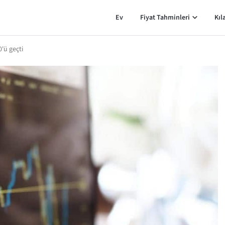
Ev
Fiyat Tahminleri
Kıl
0'ü geçti