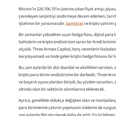
Bitcoin'in $20.706.70'in üzerine çıkan fiyat artışı, piyas
çevreleyen serpintiyi sindirmeye devam ederken, tacirl
iştahının bir yansımasıdır.
Santigrat
ve kripto yatırım ş
Bir zamanlar yüksekten uçan hedge fonu, dijital para b
bahislerin ve kripto endüstrisini saran bir Kredi krizini
alçaldı. Three Arrows Capital, borç verenlerin fazladan
karşılayamadı ve önde gelen kripto hedge fonunu bir k
Bu, son aylarda bir dizi skandal ve aksilikten sarsılan,
kripto para birimi endüstrisine bir darbedir. Three Arr
ve başarılı oyunculardan biriydi, bu yüzden sorunları,
altında olan bir sektörün sıkıntılarına eklenecek.
Ayrıca, genellikle oldukça değişken olan ve manipülasyo
para birimlerine yatırım yapmanın risklerini de vurgul
son aylarda Bitcoin olarak daha da arttı; En iyi bilinen 