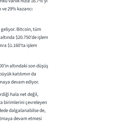
nkü varlık hızla 16.7%'yi
tı ve 29% kazancı
a geliyor. Bitcoin, tüm
altında $20.750'de işlem
onra $1.160'ta işlem
00'in altındaki son düşüş
büyük katılımın da
olmaya devam ediyor.
diği hala net değil,
ra birimlerini çevreleyen
dede dalgalanabilse de,
 artmaya devam etmesi