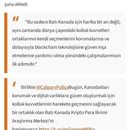
şunu ekledi:
"Bu sadece Batı Kanada için harika bir an değil,
aynı zamanda dünya çapındaki kolluk kuvvetleri
ortaklarının kendi seçmenlerini korumalarına ve
dolayısıyla blockchain teknolojisine güven inşa
etmelerine yardımcı olma yönündeki çalışmalarımızın
ilk adımıdır."
Birlikte
@CalgaryPolice
Bugün, Kanadalıları
korumak ve dijital varlıklara güven oluşturmak için
kolluk kuvvetlerinin harekete geçmesini sağlayacak
bir ortaklık olan Batı Kanada Kripto Para Birimi
Araştırma Merkezi'ni
başlatıyoruz.
https://t.co/exGywqwW6B
—