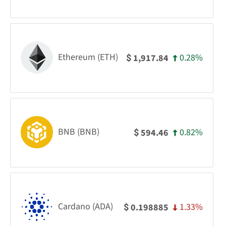
Ethereum (ETH)
0.28%
1,917.84
$
BNB (BNB)
0.82%
594.46
$
Cardano (ADA)
1.33%
0.198885
$