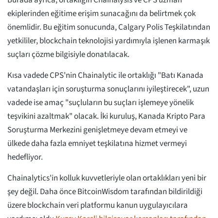
Burada ayrıca, ortaklığın Chainalysis ve CPS uzman
ekiplerinden eğitime erişim sunacağını da belirtmek çok
önemlidir. Bu eğitim sonucunda, Calgary Polis Teşkilatından
yetkililer, blockchain teknolojisi yardımıyla işlenen karmaşık
suçları çözme bilgisiyle donatılacak.
Kısa vadede CPS'nin Chainalytic ile ortaklığı "Batı Kanada
vatandaşları için soruşturma sonuçlarını iyileştirecek", uzun
vadede ise amaç "suçluların bu suçları işlemeye yönelik
teşvikini azaltmak" olacak. İki kuruluş, Kanada Kripto Para
Soruşturma Merkezini genişletmeye devam etmeyi ve
ülkede daha fazla emniyet teşkilatına hizmet vermeyi
hedefliyor.
Chainalytics'in kolluk kuvvetleriyle olan ortaklıkları yeni bir
şey değil. Daha önce BitcoinWisdom tarafından bildirildiği
üzere blockchain veri platformu kanun uygulayıcılara