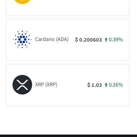
Cardano (ADA)
0.39%
0.200603
$
XRP (XRP)
0.26%
1.03
$