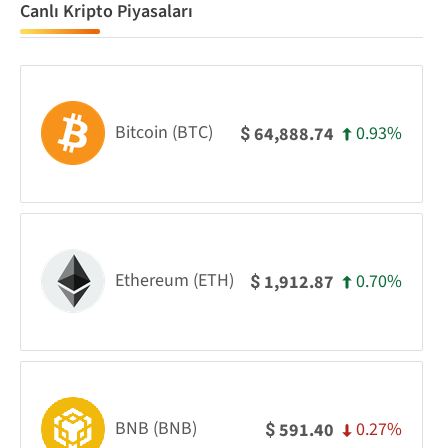
Canlı Kripto Piyasaları
Bitcoin (BTC)
0.93%
64,888.74
$
Ethereum (ETH)
0.70%
1,912.87
$
BNB (BNB)
0.27%
591.40
$