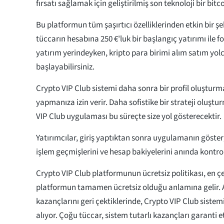
fırsatı sağlamak için geliştirilmiş son teknoloji bir bitco
Bu platformun tüm şaşırtıcı özelliklerinden etkin bir ş
tüccarın hesabına 250 €'luk bir başlangıç yatırımı ile f
yatırım yerindeyken, kripto para birimi alım satım yo
başlayabilirsiniz.
Crypto VIP Club sistemi daha sonra bir profil oluşturm
yapmanıza izin verir. Daha sofistike bir strateji oluştu
VIP Club uygulaması bu süreçte size yol gösterecektir.
Yatırımcılar, giriş yaptıktan sonra uygulamanın göste
işlem geçmişlerini ve hesap bakiyelerini anında kontrol 
Crypto VIP Club platformunun ücretsiz politikası, en çek
platformun tamamen ücretsiz olduğu anlamına gelir. A
kazançlarını geri çektiklerinde, Crypto VIP Club sistem
alıyor. Çoğu tüccar, sistem tutarlı kazançları garanti e