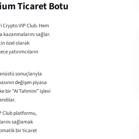
mium Ticaret Botu
ri Crypto VIP Club. Hem
a kazanmalarını sağlar.
in özel olarak
lece yatırımcıların
ğanüstü sonuçlarıyla
masının değişen piyasa
e bir “AI Tahmini” işlevi
ndılar.
P Club platformu,
larını sağlamak
omatik bir ticaret