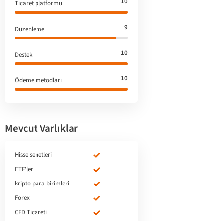
10
Ticaret platformu
9
Düzenleme
10
Destek
10
Ödeme metodları
Mevcut Varlıklar
Hisse senetleri
ETF'ler
kripto para birimleri
Forex
CFD Ticareti