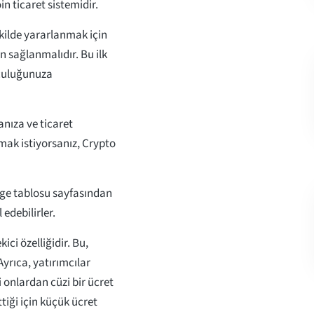
in ticaret sistemidir.
ekilde yararlanmak için
on sağlanmalıdır. Bu ilk
lculuğunuza
anıza ve ticaret
rmak istiyorsanız, Crypto
rge tablosu sayfasından
edebilirler.
ici özelliğidir. Bu,
yrıca, yatırımcılar
i onlardan cüzi bir ücret
ttiği için küçük ücret