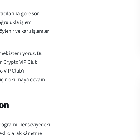
tıcılarına göre son
oğrulukla işlem
ylenir ve karlı işlemler
etmek istemiyoruz. Bu
in Crypto VIP Club
o VIP Club'ı
 için okumaya devam
yon
programı, her seviyedeki
kli olarak kâr etme