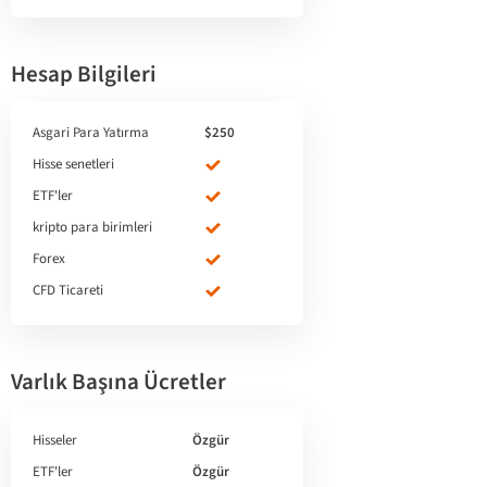
Hesap Bilgileri
Asgari Para Yatırma
$250
Hisse senetleri
ETF'ler
kripto para birimleri
Forex
CFD Ticareti
Varlık Başına Ücretler
Hisseler
Özgür
ETF'ler
Özgür