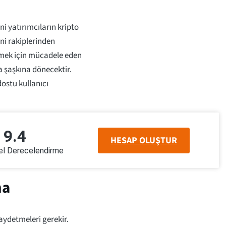
 yatırımcıların kripto
ini rakiplerinden
inmek için mücadele eden
a şaşkına dönecektir.
dostu kullanıcı
9.4
HESAP OLUŞTUR
 Derecelendirme
ma
aydetmeleri gerekir.