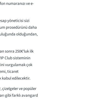
efon numaranızı ve e-
ap yöneticisi sizi
ulum prosedürünü daha
mluluğunda olduğundan,
n sonra 250€'luk ilk
VIP Club sisteminin
ğini vurgulamak çok
emi, ticaret
 kabul edilecektir.
r, çizelgeler ve popüler
ları gibi farklı avangard