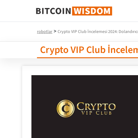
Bitcoin Bilgeliği
>
robotlar
Crypto VIP Club İncelemesi 2024: Dolandırıcı
Crypto VIP Club İncelem