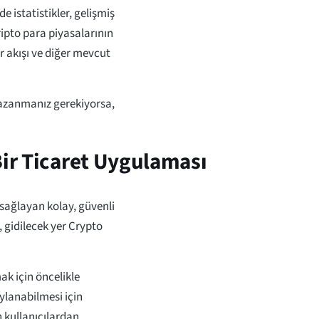
e istatistikler, gelişmiş
kripto para piyasalarının
r akışı ve diğer mevcut
azanmanız gerekiyorsa,
Bir Ticaret Uygulaması
 sağlayan kolay, güvenli
, gidilecek yer Crypto
ak için öncelikle
ylanabilmesi için
n kullanıcılardan