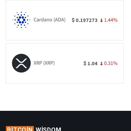
Cardano (ADA)
1.44%
0.197273
$
XRP (XRP)
0.31%
1.04
$
BITCOIN
WISDOM