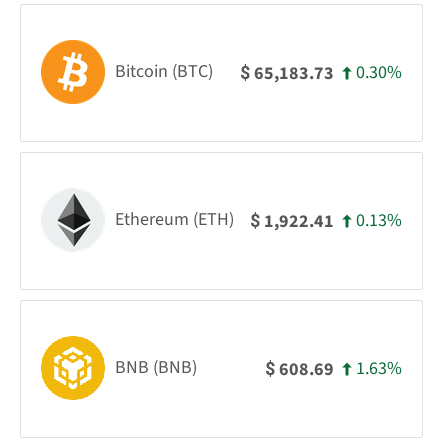
Bitcoin (BTC)
0.30%
65,183.73
$
Ethereum (ETH)
0.13%
1,922.41
$
BNB (BNB)
1.63%
608.69
$