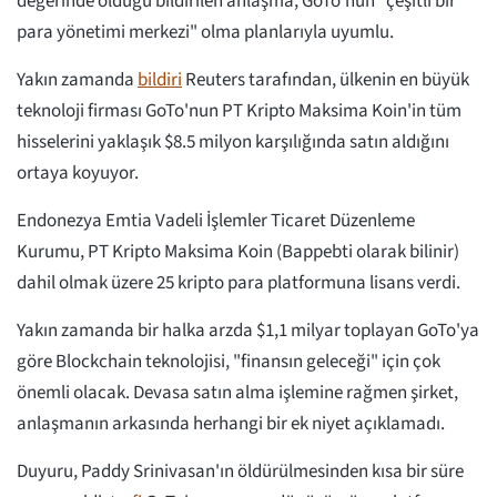
değerinde olduğu bildirilen anlaşma, GoTo'nun "çeşitli bir
para yönetimi merkezi" olma planlarıyla uyumlu.
Yakın zamanda
bildiri
Reuters tarafından, ülkenin en büyük
teknoloji firması GoTo'nun PT Kripto Maksima Koin'in tüm
hisselerini yaklaşık $8.5 milyon karşılığında satın aldığını
ortaya koyuyor.
Endonezya Emtia Vadeli İşlemler Ticaret Düzenleme
Kurumu, PT Kripto Maksima Koin (Bappebti olarak bilinir)
dahil olmak üzere 25 kripto para platformuna lisans verdi.
Yakın zamanda bir halka arzda $1,1 milyar toplayan GoTo'ya
göre Blockchain teknolojisi, "finansın geleceği" için çok
önemli olacak. Devasa satın alma işlemine rağmen şirket,
anlaşmanın arkasında herhangi bir ek niyet açıklamadı.
Duyuru, Paddy Srinivasan'ın öldürülmesinden kısa bir süre