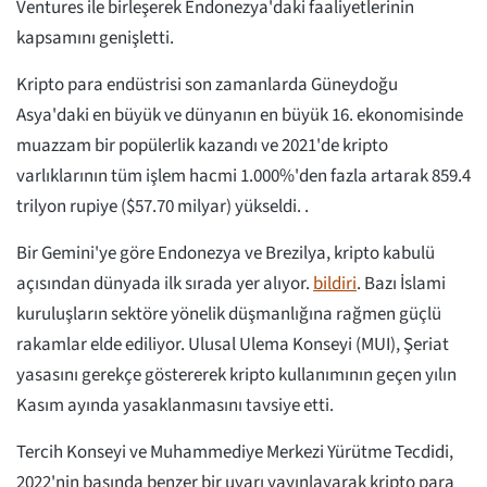
Ventures ile birleşerek Endonezya'daki faaliyetlerinin
kapsamını genişletti.
Kripto para endüstrisi son zamanlarda Güneydoğu
Asya'daki en büyük ve dünyanın en büyük 16. ekonomisinde
muazzam bir popülerlik kazandı ve 2021'de kripto
varlıklarının tüm işlem hacmi 1.000%'den fazla artarak 859.4
trilyon rupiye ($57.70 milyar) yükseldi. .
Bir Gemini'ye göre Endonezya ve Brezilya, kripto kabulü
açısından dünyada ilk sırada yer alıyor.
bildiri
. Bazı İslami
kuruluşların sektöre yönelik düşmanlığına rağmen güçlü
rakamlar elde ediliyor. Ulusal Ulema Konseyi (MUI), Şeriat
yasasını gerekçe göstererek kripto kullanımının geçen yılın
Kasım ayında yasaklanmasını tavsiye etti.
Tercih Konseyi ve Muhammediye Merkezi Yürütme Tecdidi,
2022'nin başında benzer bir uyarı yayınlayarak kripto para