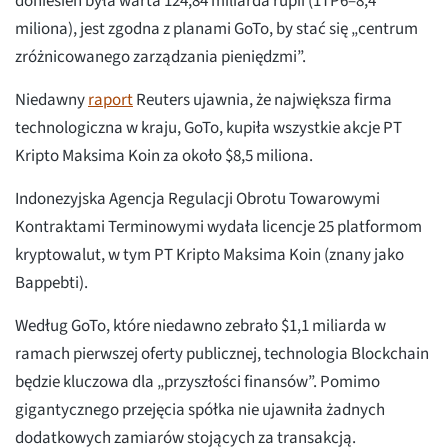
doniesień była warta 124,84 miliarda rupii (1TP6–8,4
miliona), jest zgodna z planami GoTo, by stać się „centrum
zróżnicowanego zarządzania pieniędzmi”.
Niedawny
raport
Reuters ujawnia, że największa firma
technologiczna w kraju, GoTo, kupiła wszystkie akcje PT
Kripto Maksima Koin za około $8,5 miliona.
Indonezyjska Agencja Regulacji Obrotu Towarowymi
Kontraktami Terminowymi wydała licencje 25 platformom
kryptowalut, w tym PT Kripto Maksima Koin (znany jako
Bappebti).
Według GoTo, które niedawno zebrało $1,1 miliarda w
ramach pierwszej oferty publicznej, technologia Blockchain
będzie kluczowa dla „przyszłości finansów”. Pomimo
gigantycznego przejęcia spółka nie ujawniła żadnych
dodatkowych zamiarów stojących za transakcją.