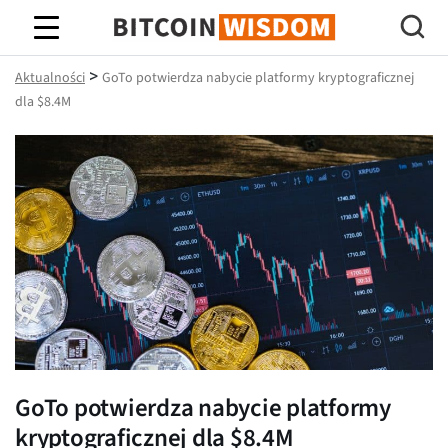
Mądrość Bitcoina
>
Aktualności
GoTo potwierdza nabycie platformy kryptograficznej
dla $8.4M
GoTo potwierdza nabycie platformy
kryptograficznej dla $8.4M