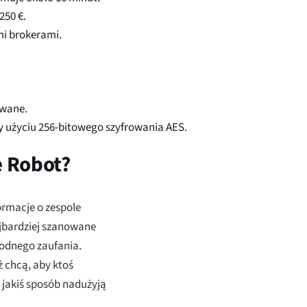
250 €.
i brokerami.
owane.
y użyciu 256-bitowego szyfrowania AES.
e Robot?
ormacje o zespole
ajbardziej szanowane
godnego zaufania.
 chcą, aby ktoś
 w jakiś sposób nadużyją