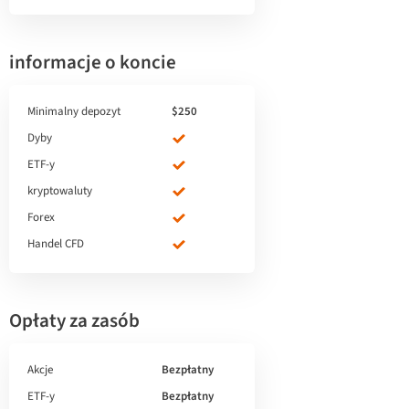
informacje o koncie
Minimalny depozyt
$250
Dyby
ETF-y
kryptowaluty
Forex
Handel CFD
Opłaty za zasób
Akcje
Bezpłatny
ETF-y
Bezpłatny