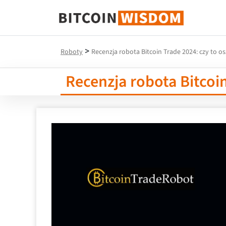
Mądrość Bitcoina
>
Roboty
Recenzja robota Bitcoin Trade 2024: czy to o
Recenzja robota Bitcoin