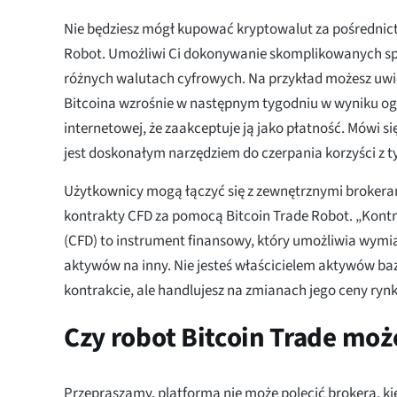
Nie będziesz mógł kupować kryptowalut za pośrednic
Robot. Umożliwi Ci dokonywanie skomplikowanych sp
różnych walutach cyfrowych. Na przykład możesz uwi
Bitcoina wzrośnie w następnym tygodniu w wyniku ogł
internetowej, że zaakceptuje ją jako płatność. Mówi si
jest doskonałym narzędziem do czerpania korzyści z ty
Użytkownicy mogą łączyć się z zewnętrznymi brokeram
kontrakty CFD za pomocą Bitcoin Trade Robot. „Kontr
(CFD) to instrument finansowy, który umożliwia wymi
aktywów na inny. Nie jesteś właścicielem aktywów b
kontrakcie, ale handlujesz na zmianach jego ceny ryn
Czy robot Bitcoin Trade moż
Przepraszamy, platforma nie może polecić brokera, ki