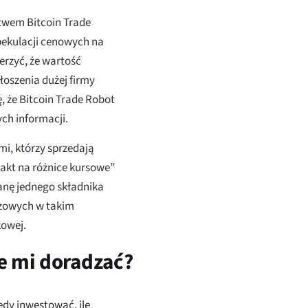
twem Bitcoin Trade
ekulacji cenowych na
erzyć, że wartość
oszenia dużej firmy
ę, że Bitcoin Trade Robot
ch informacji.
i, którzy sprzedają
akt na różnice kursowe”
anę jednego składnika
azowych w takim
kowej.
e mi doradzać?
edy inwestować, ile