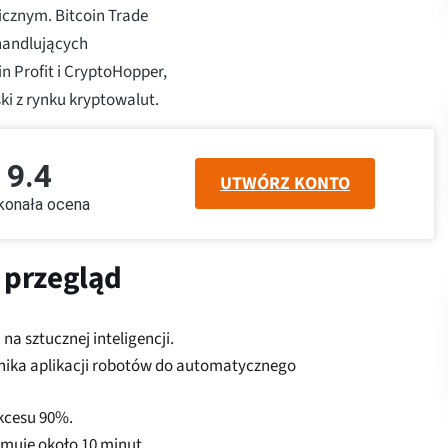
cznym. Bitcoin Trade
handlujących
n Profit i CryptoHopper,
ki z rynku kryptowalut.
9.4
UTWÓRZ KONTO
konała ocena
i przegląd
a sztucznej inteligencji.
wnika aplikacji robotów do automatycznego
ukcesu 90%.
zajmuje około 10 minut.