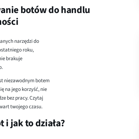
wanie botów do handlu
ności
wanych narzędzi do
ostatniego roku,
nie brakuje
p.
jest niezawodnym botem
ę na jego korzyść, nie
ze bez pracy. Czytaj
t wart twojego czasu.
 i jak to działa?