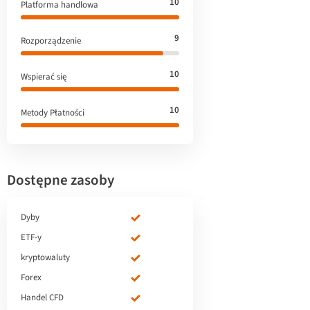
10
Platforma handlowa
9
Rozporządzenie
10
Wspierać się
10
Metody Płatności
Dostępne zasoby
Dyby
ETF-y
kryptowaluty
Forex
Handel CFD