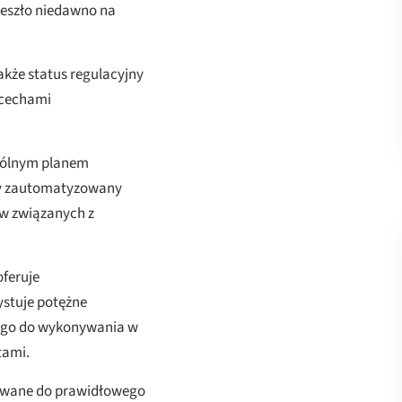
eszło niedawno na
kże status regulacyjny
 cechami
ogólnym planem
ny zautomatyzowany
w związanych z
oferuje
stuje potężne
wego do wykonywania w
tami.
stywane do prawidłowego