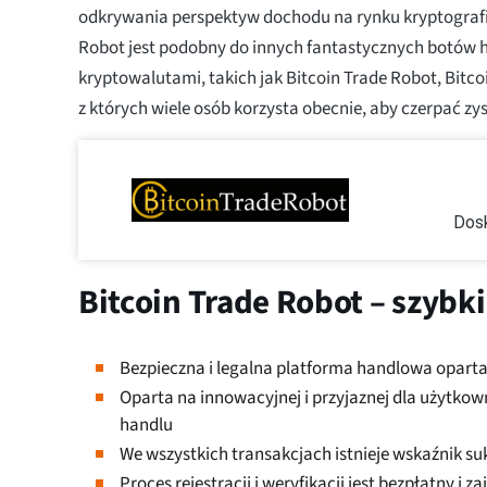
odkrywania perspektyw dochodu na rynku kryptografi
Robot jest podobny do innych fantastycznych botów 
kryptowalutami, takich jak Bitcoin Trade Robot, Bitcoi
z których wiele osób korzysta obecnie, aby czerpać zys
Dos
Bitcoin Trade Robot – szybk
Bezpieczna i legalna platforma handlowa oparta n
Oparta na innowacyjnej i przyjaznej dla użytko
handlu
We wszystkich transakcjach istnieje wskaźnik s
Proces rejestracji i weryfikacji jest bezpłatny i 