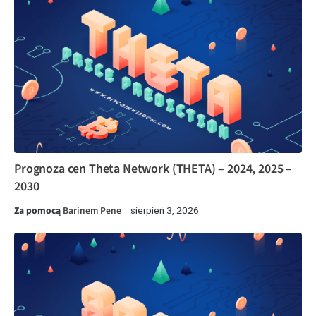
Prognoza cen Theta Network (THETA) – 2024, 2025 –
2030
Za pomocą
Barinem Pene
sierpień 3, 2026