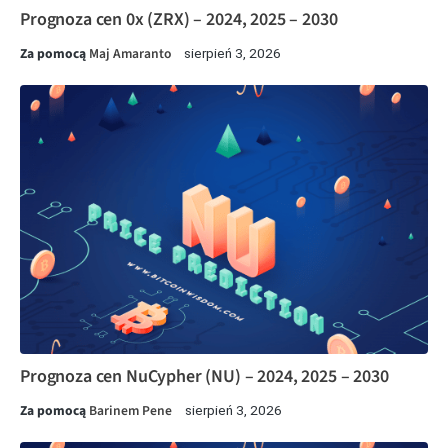
Prognoza cen 0x (ZRX) – 2024, 2025 – 2030
Za pomocą
Maj Amaranto
sierpień 3, 2026
Prognoza cen NuCypher (NU) – 2024, 2025 – 2030
Za pomocą
Barinem Pene
sierpień 3, 2026