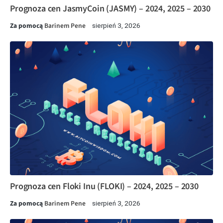
Prognoza cen JasmyCoin (JASMY) – 2024, 2025 – 2030
Za pomocą
Barinem Pene
sierpień 3, 2026
Prognoza cen Floki Inu (FLOKI) – 2024, 2025 – 2030
Za pomocą
Barinem Pene
sierpień 3, 2026