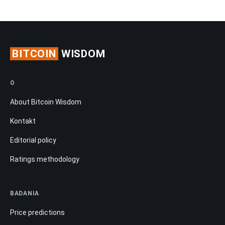
BITCOIN
WISDOM
O
About Bitcoin Wisdom
Kontakt
Editorial policy
Ratings methodology
BADANIA
Price predictions