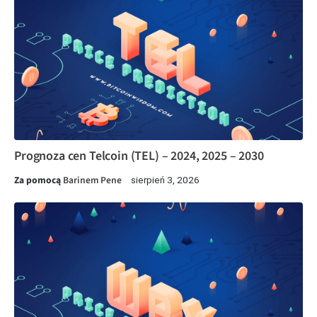
Prognoza cen Telcoin (TEL) – 2024, 2025 – 2030
Za pomocą
Barinem Pene
sierpień 3, 2026