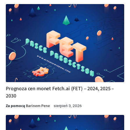
Prognoza cen monet Fetch.ai (FET) – 2024, 2025 –
2030
Za pomocą
Barinem Pene
sierpień 3, 2026