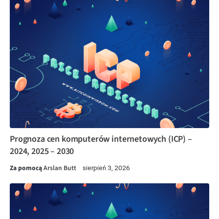
Prognoza cen komputerów internetowych (ICP) –
2024, 2025 – 2030
Za pomocą
Arslan Butt
sierpień 3, 2026