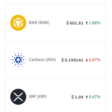
BNB (BNB)
1.88%
601.81
$
Cardano (ADA)
0.87%
0.199141
$
XRP (XRP)
0.47%
1.04
$