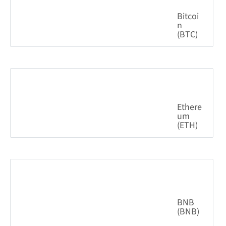
Bitcoi
n
(BTC)
0.38%
64,790.64
$
Ethere
um
(ETH)
0.05%
1,913.20
$
BNB
(BNB)