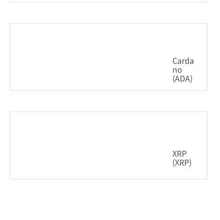
0.18%
591.54
$
Carda
no
(ADA)
3.25%
0.197819
$
XRP
(XRP)
2.29%
1.02
$