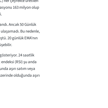
) her çeyrekte üretilen
ülasyonu 163 milyon olup
i.
andı. Ancak 50 Günlük
a ulaşamadı. Bu nedenle,
üştü. 20 günlük EMA'nın
şebilir.
gösteriyor. 24 saatlik
üç endeksi (RSI) şu anda
uğunda aşırı satım veya
e üzerinde olduğunda aşırı