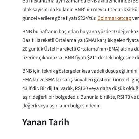
Bu mekanizma aynı zamanda BNB akıllı zincirinde (BSC
blok sayısını da kullanır. BNB'nin mevcut tedarik sirk
güncel verilere göre fiyatı $224'tür.
Coinmarketcap
ver
BNB bu haftanın başından bu yana yüzde 10 değer kaz
Basit Hareketli Ortalama'ya (SMA) karşılık gelen fiyat
20 günlük Üstel Hareketli Ortalama'nın (EMA) altına d
üzerine çıkamazsa, BNB fiyatı $211 destek bölgesine dü
BNB için teknik göstergeler kısa vadeli düşüş eğilimini 
EMA'lar ve SMA'lar satış sinyalleri gösterir. Göreceli g
43.8'dir. Bir dijital varlık, RSI 30 veya daha düşük old
aşırı değerli bir bölgededir. Bununla birlikte, RSI 70 v
değerli veya aşırı alım bölgesindedir.
Yanan Tarih