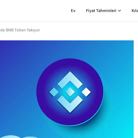
Ev
Fiyat Tahminleri
Kıl
inde BNB Token Yakıyor