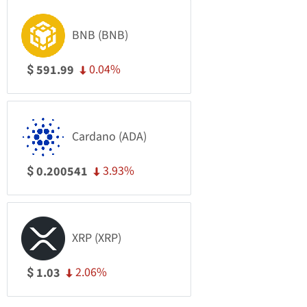
BNB (BNB)
0.04%
591.99
$
Cardano (ADA)
3.93%
0.200541
$
XRP (XRP)
2.06%
1.03
$