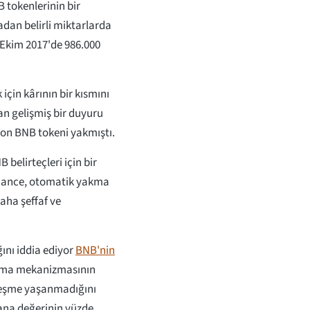
B tokenlerinin bir
dan belirli miktarlarda
ı Ekim 2017'de 986.000
için kârının bir kısmını
n gelişmiş bir duyuru
yon BNB tokeni yakmıştı.
belirteçleri için bir
nance, otomatik yakma
ha şeffaf ve
nı iddia ediyor
BNB'nin
kma mekanizmasının
leşme yaşanmadığını
yana değerinin yüzde