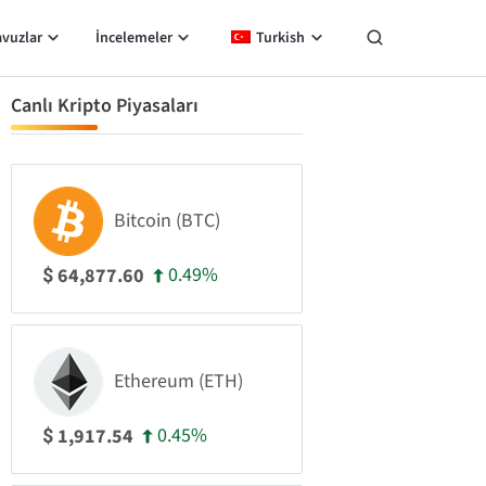
avuzlar
İncelemeler
Turkish
Canlı Kripto Piyasaları
Bitcoin (BTC)
0.49%
64,877.60
$
Ethereum (ETH)
0.45%
1,917.54
$