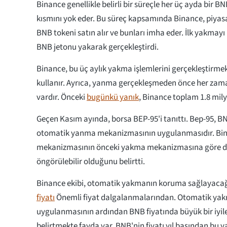
Binance genellikle belirli bir süreçle her üç ayda bir BN
kısmını yok eder. Bu süreç kapsamında Binance, piyasa
BNB tokeni satın alır ve bunları imha eder. İlk yakmay
BNB jetonu yakarak gerçekleştirdi.
Binance, bu üç aylık yakma işlemlerini gerçekleştirmek 
kullanır. Ayrıca, yanma gerçekleşmeden önce her zama
vardır. Önceki
bugünkü yanık
, Binance toplam 1.8 mil
Geçen Kasım ayında, borsa BEP-95'i tanıttı. Bep-95, BNB 
otomatik yanma mekanizmasının uygulanmasıdır. Bi
mekanizmasının önceki yakma mekanizmasına göre da
öngörülebilir olduğunu belirtti.
Binance ekibi, otomatik yakmanın koruma sağlayacağı
fiyatı
Önemli fiyat dalgalanmalarından. Otomatik ya
uygulanmasının ardından BNB fiyatında büyük bir iyi
belirtmekte fayda var. BNB'nin fiyatı yıl başından bu 