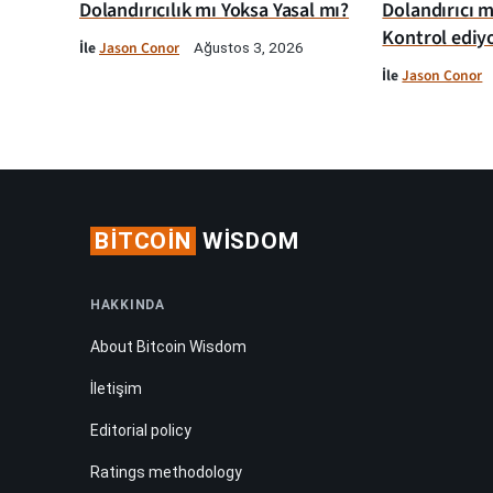
Dolandırıcılık mı Yoksa Yasal mı?
Dolandırıcı m
Kontrol ediy
İle
Jason Conor
Ağustos 3, 2026
İle
Jason Conor
BITCOIN
WISDOM
HAKKINDA
About Bitcoin Wisdom
İletişim
Editorial policy
Ratings methodology