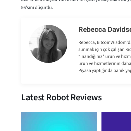
56'sını düşürdü.
Rebecca Davids
Rebecca, BitcoinWisdom'da 
sunmak için çok çalışan Kıd
“İnandığınız* ürün ve hizme
ürün ve hizmetlerinin dah
Piyasa yaptığında panik ya
Latest Robot Reviews