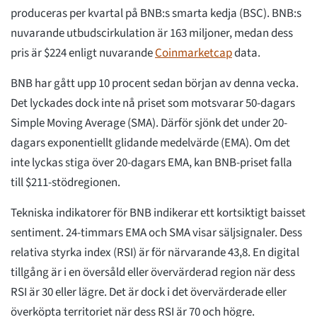
produceras per kvartal på BNB:s smarta kedja (BSC). BNB:s
nuvarande utbudscirkulation är 163 miljoner, medan dess
pris är $224 enligt nuvarande
Coinmarketcap
data.
BNB har gått upp 10 procent sedan början av denna vecka.
Det lyckades dock inte nå priset som motsvarar 50-dagars
Simple Moving Average (SMA). Därför sjönk det under 20-
dagars exponentiellt glidande medelvärde (EMA). Om det
inte lyckas stiga över 20-dagars EMA, kan BNB-priset falla
till $211-stödregionen.
Tekniska indikatorer för BNB indikerar ett kortsiktigt baisset
sentiment. 24-timmars EMA och SMA visar säljsignaler. Dess
relativa styrka index (RSI) är för närvarande 43,8. En digital
tillgång är i en översåld eller övervärderad region när dess
RSI är 30 eller lägre. Det är dock i det övervärderade eller
överköpta territoriet när dess RSI är 70 och högre.