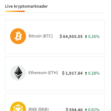
Live kryptomarknader
Bitcoin (BTC)
0.26%
64,955.55
$
Ethereum (ETH)
0.28%
1,917.84
$
BNB (BNB)
0.82%
594.46
$