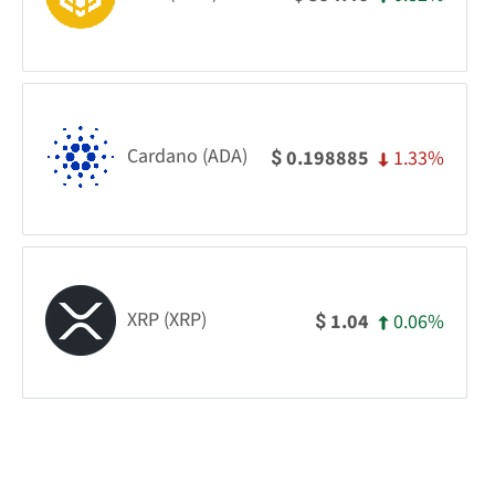
Cardano (ADA)
1.33%
0.198885
$
XRP (XRP)
0.06%
1.04
$