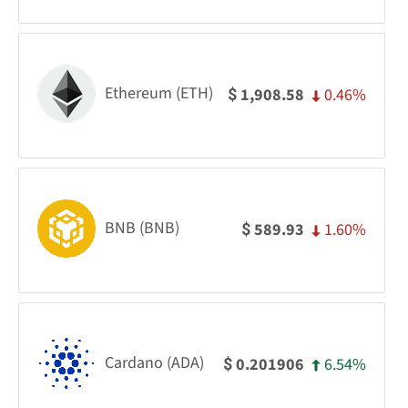
Ethereum (ETH)
0.46%
1,908.58
$
BNB (BNB)
1.60%
589.93
$
Cardano (ADA)
6.54%
0.201906
$