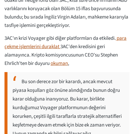
odaklı bir hedge fonu olan 3AC, kısa süre önce firmanın ABD
varlıklarını koruyacak olan Bölüm 15 iflas başvurusunda
bulundu; bu sırada İngiliz Virgin Adaları, mahkeme kararıyla
tasfiye işlemini gerçekleştiriyor.
3AC'ın krizi Voyager gibi diğer platformları da etkiledi.
para
çekme işlemlerini duraklat
3AC'den kredisini geri
alamayınca. Kripto komisyoncusunun CEO'su Stephen
Ehrlich'ten bir duyuru
okuman
,
Bu son derece zor bir karardı, ancak mevcut
piyasa koşulları göz önüne alındığında bunun doğru
karar olduğuna inanıyoruz. Bu karar, birlikte
kurduğumuz Voyager platformunun değerini
korurken, çeşitli ilgili taraflarla stratejik alternatifleri
keşfetmeye devam etmek için bize ek zaman veriyor.
Uygun zamanda ek bilgi sağlayacağız.