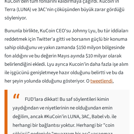
KuCoin'den tüm fonlarını kaldırmaya çağırdı. Kucoin'in
Terra (LUNA) ve 3AC'nin çöküşünden büyük zarar gördüğü
söyleniyor.
Bununla birlikte, KuCoin CEO'su Johnny Lyu, bu tür iddiaları
reddetmek için Twitter'a gitti ve borsanın güçlü bir konuma
sahip olduğunu ve yakın zamanda $150 milyon bölgesinde
fon aldığını ve bu değerin Mayıs ayında $10 milyar olarak
belirlendiğini ekledi. Lyu ayrıca Kucoin'in daha fazla işe alım
ile işgücünü genişletmeye hazır olduğunu belirtti ve bu da
her şeyin yolunda olduğunu gösteriyor. O
tweetlendi
,
FUD'lara dikkat! Bu saf söylentileri kimin
yaydığından ve niyetlerinin ne olduğundan emin
değilim, ancak #KuCoin'in LUNA, 3AC, Babel vb. ile
herhangi bir bağlantısı yoktur. Herhangi bir "coin