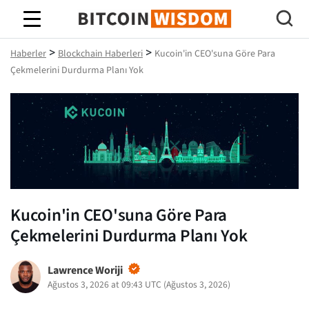
Bitcoin Bilgeliği
>
>
Haberler
Blockchain Haberleri
Kucoin'in CEO'suna Göre Para
Çekmelerini Durdurma Planı Yok
Kucoin'in CEO'suna Göre Para
Çekmelerini Durdurma Planı Yok
Lawrence Woriji
Ağustos 3, 2026 at 09:43 UTC
(
Ağustos 3, 2026
)