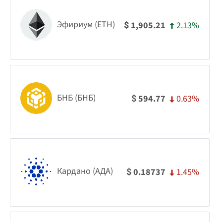
Эфириум (ETH)
2.13%
1,905.21
$
БНБ (БНБ)
0.63%
594.77
$
Кардано (АДА)
1.45%
0.18737
$