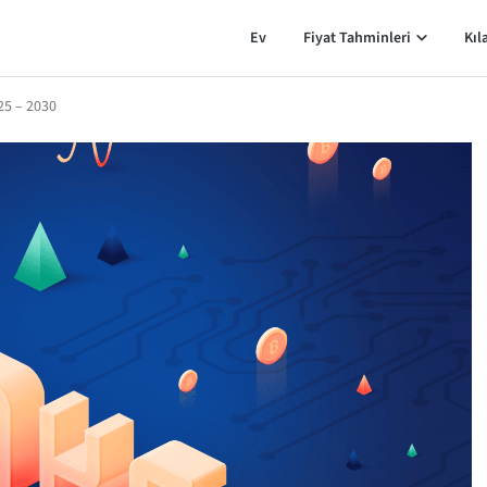
Ev
Fiyat Tahminleri
Kıl
25 – 2030