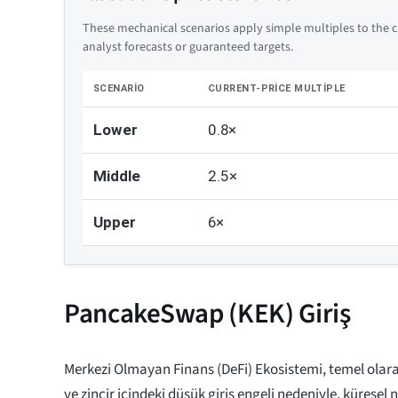
These mechanical scenarios apply simple multiples to the cu
analyst forecasts or guaranteed targets.
SCENARIO
CURRENT-PRICE MULTIPLE
Lower
0.8×
Middle
2.5×
Upper
6×
PancakeSwap (KEK) Giriş
Merkezi Olmayan Finans (DeFi) Ekosistemi, temel olar
ve zincir içindeki düşük giriş engeli nedeniyle, küresel