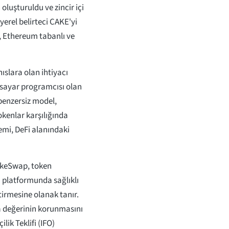
oluşturuldu ve zincir içi
yerel belirteci CAKE'yi
a, Ethereum tabanlı ve
ıslara olan ihtiyacı
gisayar programcısı olan
benzersiz model,
tokenlar karşılığında
emi, DeFi alanındaki
akeSwap, token
m platformunda sağlıklı
tirmesine olanak tanır.
sa değerinin korunmasını
ilik Teklifi (IFO)