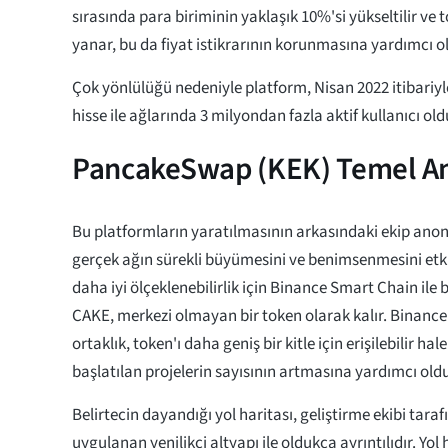
sırasında para biriminin yaklaşık 10%'si yükseltilir ve
yanar, bu da fiyat istikrarının korunmasına yardımcı ol
Çok yönlülüğü nedeniyle platform, Nisan 2022 itibariyl
hisse ile ağlarında 3 milyondan fazla aktif kullanıcı o
PancakeSwap (KEK) Temel An
Bu platformların yaratılmasının arkasındaki ekip anon
gerçek ağın sürekli büyümesini ve benimsenmesini et
daha iyi ölçeklenebilirlik için Binance Smart Chain ile bi
CAKE, merkezi olmayan bir token olarak kalır. Binance
ortaklık, token'ı daha geniş bir kitle için erişilebilir ha
başlatılan projelerin sayısının artmasına yardımcı old
Belirtecin dayandığı yol haritası, geliştirme ekibi tara
uygulanan yenilikçi altyapı ile oldukça ayrıntılıdır. Yol h