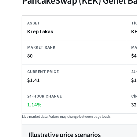
PancakeSwap (KEK) Genel Ba
ASSET
TI
KrepTakas
K
MARKET RANK
MA
80
$
4
CURRENT PRICE
24
$
1.41
$
1
24-HOUR CHANGE
CI
1.14%
32
Live market data. Values may change between page loads.
Illustrative price scenarios