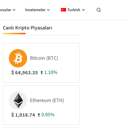
avuzlar
İncelemeler
Turkish
Canlı Kripto Piyasaları
Bitcoin (BTC)
1.10%
64,963.35
$
Ethereum (ETH)
0.95%
1,916.74
$