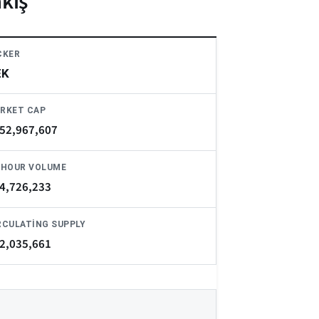
kış
CKER
EK
RKET CAP
52,967,607
-HOUR VOLUME
4,726,233
RCULATING SUPPLY
2,035,661