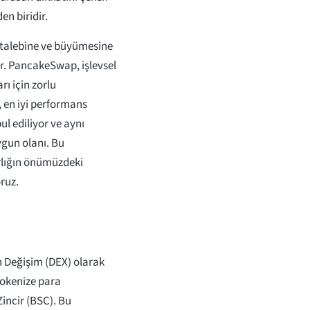
en biridir.
sa talebine ve büyümesine
r. PancakeSwap, işlevsel
ı için zorlu
, en iyi performans
l ediliyor ve aynı
ygun olanı. Bu
rlığın önümüzdeki
oruz.
Değişim (DEX) olarak
okenize para
 Zincir (BSC). Bu