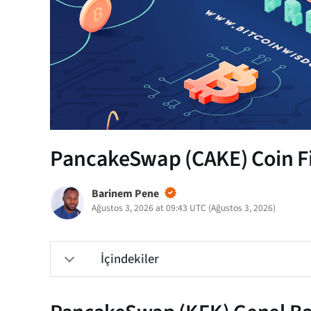
PancakeSwap (CAKE) Coin Fiy
Barinem Pene
Ağustos 3, 2026 at 09:43 UTC
(
Ağustos 3, 2026
)
İçindekiler