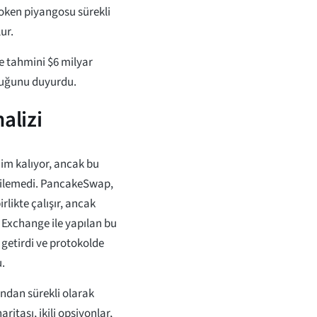
 token piyangosu sürekli
ur.
e tahmini $6 milyar
lduğunu duyurdu.
alizi
im kalıyor, ancak bu
kilemedi. PancakeSwap,
rlikte çalışır, ancak
 Exchange ile yapılan bu
le getirdi ve protokolde
u.
fından sürekli olarak
aritası, ikili opsiyonlar,