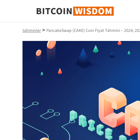
Bitcoin Bilgeliği
>
tahminler
PancakeSwap (CAKE) Coin Fiyat Tahmini – 2024, 20