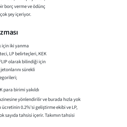
 bir borç verme ve ödünç
çok şey içeriyor.
izması
 için iki yanma
eci, LP belirteçleri, KEK
IP olarak bilindiği için
jetonlarını sürekli
gorileri;
para birimi yakıldı
azinesine yönlendirilir ve burada hızla yok
ı ücretinin 0.2%'si geliştirme ekibi ve LP,
k sayıda tahsisi içerir. Takımın tahsisi