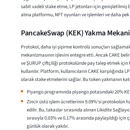
sabit vadeli stake etme, LP jetonları için genişletilmiş
alma platformu, NFT oyunları ve işlemleri ve daha pek 
PancakeSwap (KEK) Yakma Mekan
Protokol, daha iyi şişirme kontrolü sonuçları sağlamak
mekanizmasının işlevini entegre etti. Ancak CAKE belirt
ve ŞURUP çiftçiliği protokolünde pay talep etmek için FL
kullanılır. Platform, kullanıcıların CAKE karşılığında LP 
olarak stake etmelerini sağlar. Bu token yakmanın kate
Piyango programında piyango potasındaki 20% KEK 
Zincir üstü işlem ücretlerinin 9.09%'si protokolün h
edilir. Bu, takaslar sırasında alınan Likidite Sağlayıc
sırasıyla 0.03% ve 0.17% arasında paylaşıldığı için ço
günlük olarak yakılır.