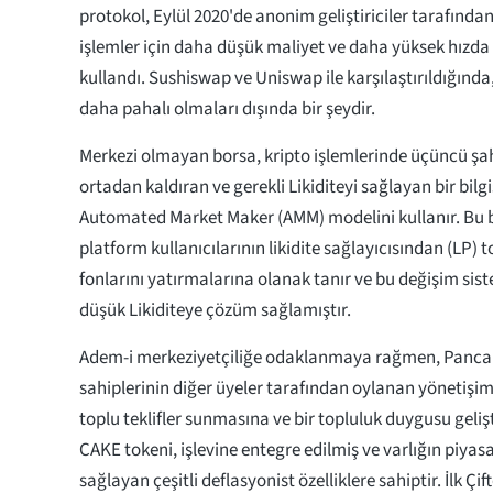
protokol, Eylül 2020'de anonim geliştiriciler tarafından 
işlemler için daha düşük maliyet ve daha yüksek hızda 
kullandı. Sushiswap ve Uniswap ile karşılaştırıldığınd
daha pahalı olmaları dışında bir şeydir.
Merkezi olmayan borsa, kripto işlemlerinde üçüncü şah
ortadan kaldıran ve gerekli Likiditeyi sağlayan bir bil
Automated Market Maker (AMM) modelini kullanır. Bu 
platform kullanıcılarının likidite sağlayıcısından (LP) 
fonlarını yatırmalarına olanak tanır ve bu değişim sist
düşük Likiditeye çözüm sağlamıştır.
Adem-i merkeziyetçiliğe odaklanmaya rağmen, Panc
sahiplerinin diğer üyeler tarafından oylanan yönetişi
toplu teklifler sunmasına ve bir topluluk duygusu geliş
CAKE tokeni, işlevine entegre edilmiş ve varlığın piya
sağlayan çeşitli deflasyonist özelliklere sahiptir. İlk Çiftç