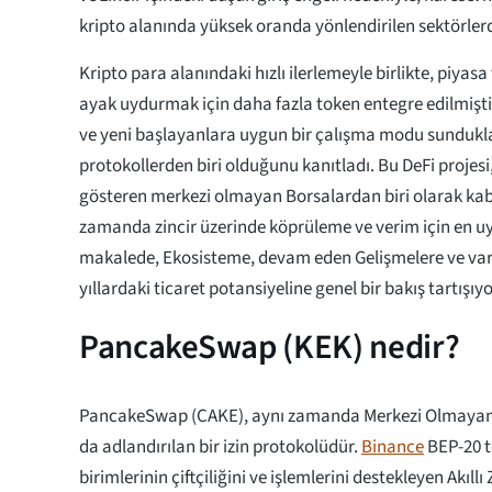
kripto alanında yüksek oranda yönlendirilen sektörlerd
Kripto para alanındaki hızlı ilerlemeyle birlikte, piya
ayak uydurmak için daha fazla token entegre edilmişti
ve yeni başlayanlara uygun bir çalışma modu sunduklar
protokollerden biri olduğunu kanıtladı. Bu DeFi projesi
gösteren merkezi olmayan Borsalardan biri olarak kabu
zamanda zincir üzerinde köprüleme ve verim için en u
makalede, Ekosisteme, devam eden Gelişmelere ve va
yıllardaki ticaret potansiyeline genel bir bakış tartışıy
PancakeSwap (KEK) nedir?
PancakeSwap (CAKE), aynı zamanda Merkezi Olmayan 
da adlandırılan bir izin protokolüdür.
Binance
BEP-20 t
birimlerinin çiftçiliğini ve işlemlerini destekleyen Akıllı