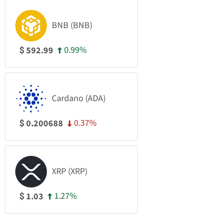
BNB (BNB)
0.99%
592.99
$
Cardano (ADA)
0.37%
0.200688
$
XRP (XRP)
1.27%
1.03
$