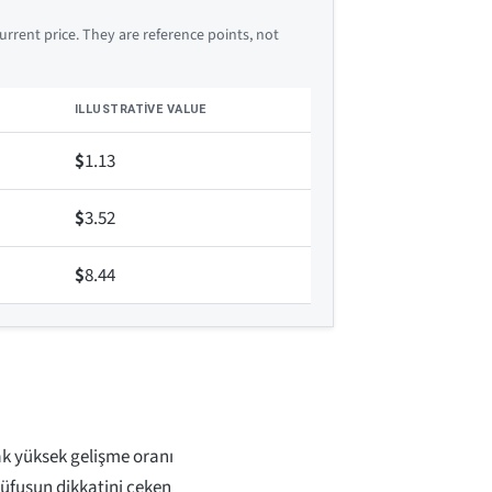
rrent price. They are reference points, not
ILLUSTRATIVE VALUE
$
1.13
$
3.52
$
8.44
ak yüksek gelişme oranı
 nüfusun dikkatini çeken