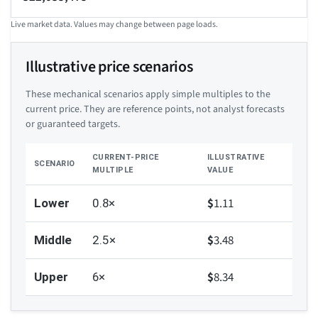
Live market data. Values may change between page loads.
Illustrative price scenarios
These mechanical scenarios apply simple multiples to the
current price. They are reference points, not analyst forecasts
or guaranteed targets.
CURRENT-PRICE
ILLUSTRATIVE
SCENARIO
MULTIPLE
VALUE
$
1.11
Lower
0.8×
$
3.48
Middle
2.5×
$
8.34
Upper
6×