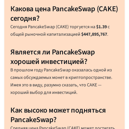
Какова цена PancakeSwap (CAKE)
сегодня?
Сегодня PancakeSwap (CAKE) торгуется на
$
1.39
с
общей рыночной капитализацией
$
447,895,767
.
Является ли PancakeSwap
хорошей инвестицией?
В прошлом году PancakeSwap оказалась одной из
самых обсуждаемых монет в криптопространстве.
Имея это в виду, разумно сказать, что CAKE —
хороший выбор для инвестиций.
Как высоко может подняться
PancakeSwap?
Средняя цена PancakeSwap (CAKE) может достигать