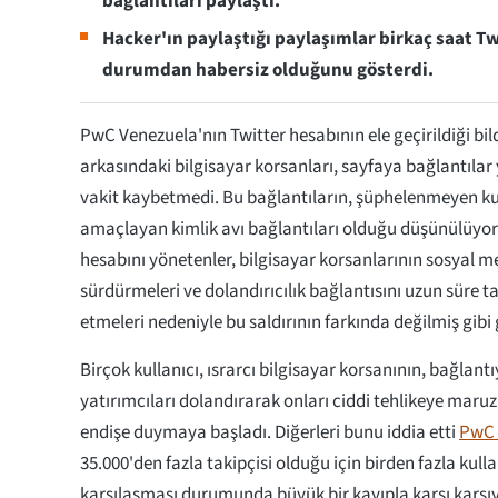
bağlantıları paylaştı.
Hacker'ın paylaştığı paylaşımlar birkaç saat Tw
durumdan habersiz olduğunu gösterdi.
PwC Venezuela'nın Twitter hesabının ele geçirildiği bild
arkasındaki bilgisayar korsanları, sayfaya bağlantılar
vakit kaybetmedi. Bu bağlantıların, şüphelenmeyen ku
amaçlayan kimlik avı bağlantıları olduğu düşünülüyor
hesabını yönetenler, bilgisayar korsanlarının sosyal me
sürdürmeleri ve dolandırıcılık bağlantısını uzun süre
etmeleri nedeniyle bu saldırının farkında değilmiş gibi
Birçok kullanıcı, ısrarcı bilgisayar korsanının, bağlantı
yatırımcıları dolandırarak onları ciddi tehlikeye maru
endişe duymaya başladı. Diğerleri bunu iddia etti
PwC
35.000'den fazla takipçisi olduğu için birden fazla kull
karşılaşması durumunda büyük bir kayıpla karşı karşıy