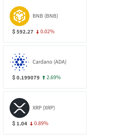
BNB (BNB)
0.02%
592.27
$
Cardano (ADA)
2.69%
0.199079
$
XRP (XRP)
0.89%
1.04
$