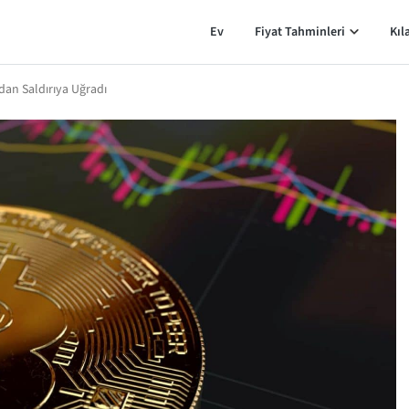
Ev
Fiyat Tahminleri
Kıl
dan Saldırıya Uğradı