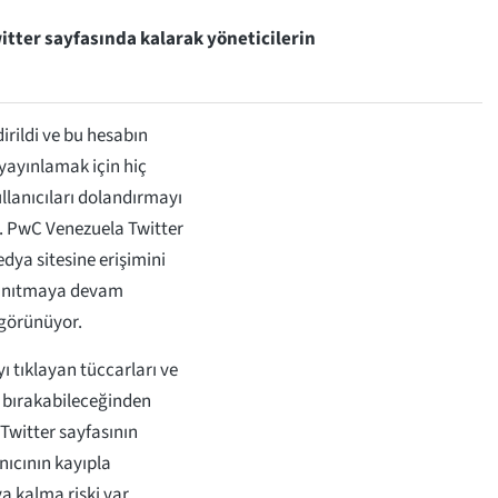
itter sayfasında kalarak yöneticilerin
irildi ve bu hesabın
 yayınlamak için hiç
llanıcıları dolandırmayı
. PwC Venezuela Twitter
dya sitesine erişimini
 tanıtmaya devam
 görünüyor.
yı tıklayan tüccarları ve
z bırakabileceğinden
Twitter sayfasının
anıcının kayıpla
a kalma riski var.