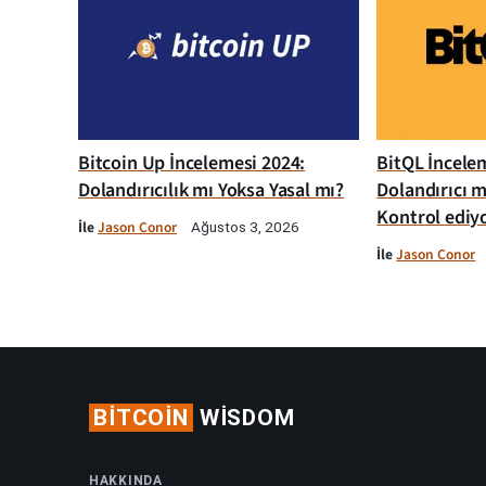
Bitcoin Up İncelemesi 2024:
BitQL İncelem
Dolandırıcılık mı Yoksa Yasal mı?
Dolandırıcı m
Kontrol ediy
İle
Jason Conor
Ağustos 3, 2026
İle
Jason Conor
BITCOIN
WISDOM
HAKKINDA