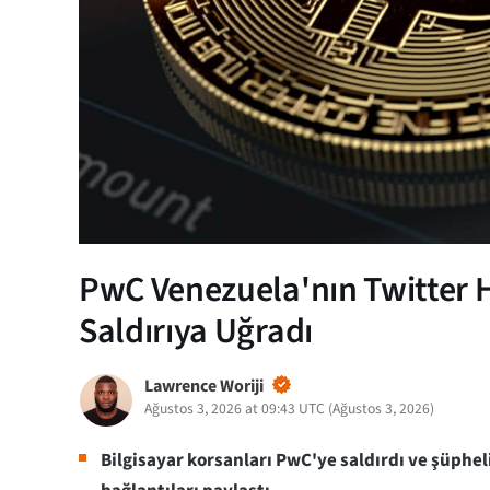
PwC Venezuela'nın Twitter 
Saldırıya Uğradı
Lawrence Woriji
Ağustos 3, 2026 at 09:43 UTC
(
Ağustos 3, 2026
)
Bilgisayar korsanları PwC'ye saldırdı ve şüpheli