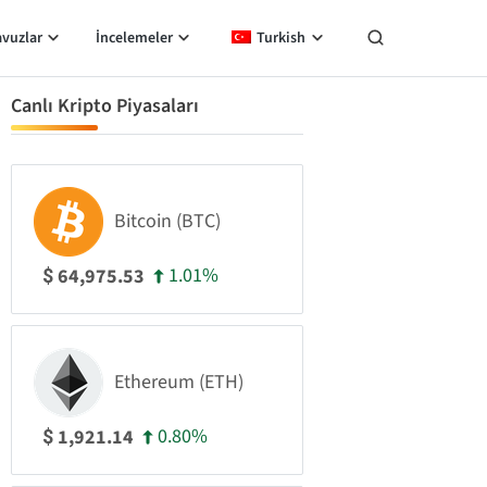
avuzlar
İncelemeler
Turkish
Canlı Kripto Piyasaları
Bitcoin (BTC)
1.01%
64,975.53
$
Ethereum (ETH)
0.80%
1,921.14
$