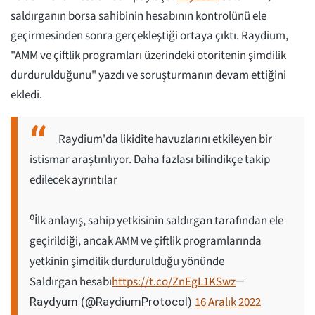
saldırganın borsa sahibinin hesabının kontrolünü ele
geçirmesinden sonra gerçekleştiği ortaya çıktı. Raydium,
"AMM ve çiftlik programları üzerindeki otoritenin şimdilik
durdurulduğunu" yazdı ve soruşturmanın devam ettiğini
ekledi.
Raydium'da likidite havuzlarını etkileyen bir
istismar araştırılıyor. Daha fazlası bilindikçe takip
edilecek ayrıntılar
⁰İlk anlayış, sahip yetkisinin saldırgan tarafından ele
geçirildiği, ancak AMM ve çiftlik programlarında
yetkinin şimdilik durdurulduğu yönünde
Saldırgan hesabı
https://t.co/ZnEgL1KSwz
—
16 Aralık 2022
Raydyum (@RaydiumProtocol)