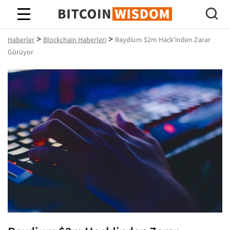
Bitcoin Bilgeliği
>
>
Haberler
Blockchain Haberleri
Raydium $2m Hack'inden Zarar
Görüyor