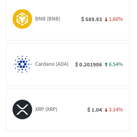
BNB (BNB)
1.60%
589.93
$
Cardano (ADA)
6.54%
0.201906
$
XRP (XRP)
3.14%
1.04
$