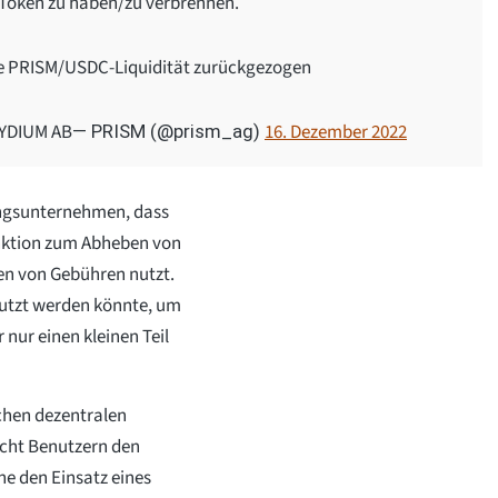
-Token zu haben/zu verbrennen.
lte PRISM/USDC-Liquidität zurückgezogen
AYDIUM AB
16. Dezember 2022
— PRISM (@prism_ag)
ungsunternehmen, dass
unktion zum Abheben von
en von Gebühren nutzt.
nutzt werden könnte, um
 nur einen kleinen Teil
chen dezentralen
icht Benutzern den
e den Einsatz eines