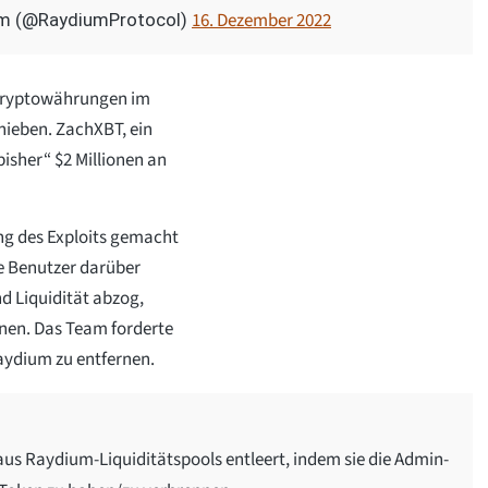
16. Dezember 2022
m (@RaydiumProtocol)
 Kryptowährungen im
hieben. ZachXBT, ein
bisher“ $2 Millionen an
ng des Exploits gemacht
sie Benutzer darüber
d Liquidität abzog,
nen. Das Team forderte
aydium zu entfernen.
 aus Raydium-Liquiditätspools entleert, indem sie die Admin-