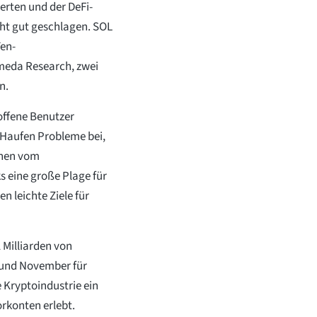
rten und der DeFi-
ht gut geschlagen. SOL
Ten-
eda Research, zwei
n.
offene Benutzer
 Haufen Probleme bei,
ehen vom
eine große Plage für
n leichte Ziele für
1 Milliarden von
 und November für
 Kryptoindustrie ein
rkonten erlebt.