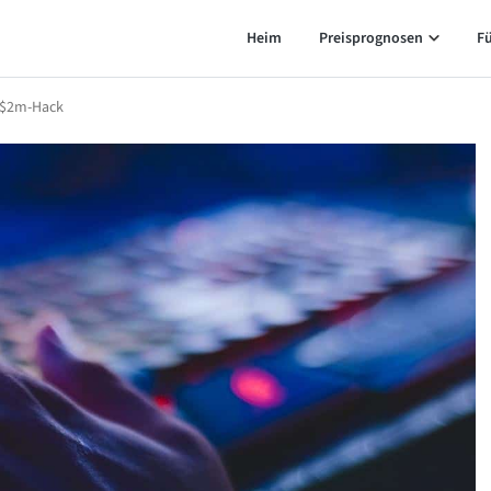
Heim
Preisprognosen
F
 $2m-Hack