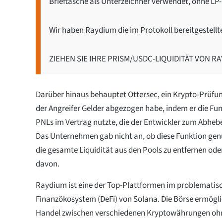
Brieftasche als Unterzeichner verwendet, ohne LP
Wir haben Raydium die im Protokoll bereitgestel
ZIEHEN SIE IHRE PRISM/USDC-LIQUIDITÄT VON R
Darüber hinaus behauptet Ottersec, ein Krypto-Prüf
der Angreifer Gelder abgezogen habe, indem er die F
PNLs im Vertrag nutzte, die der Entwickler zum Abheb
Das Unternehmen gab nicht an, ob diese Funktion ge
die gesamte Liquidität aus den Pools zu entfernen oder
davon.
Raydium ist eine der Top-Plattformen im problematis
Finanzökosystem (DeFi) von Solana. Die Börse ermögl
Handel zwischen verschiedenen Kryptowährungen ohn