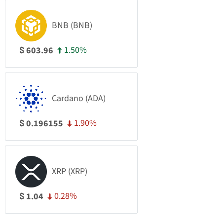
BNB (BNB)
1.50%
603.96
$
Cardano (ADA)
1.90%
0.196155
$
XRP (XRP)
0.28%
1.04
$