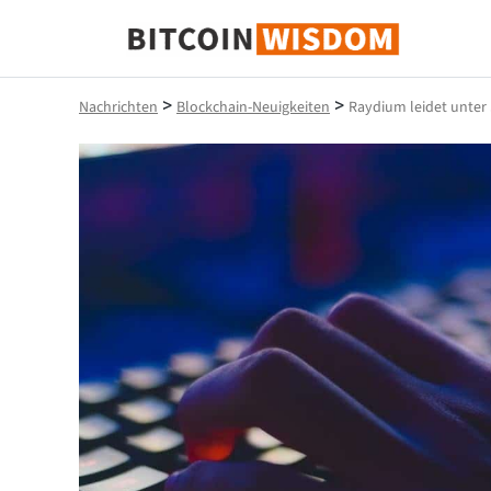
Bitcoin-Weisheit
>
>
Nachrichten
Blockchain-Neuigkeiten
Raydium leidet unter