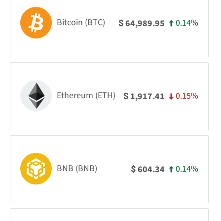
Bitcoin (BTC)
0.14%
64,989.95
$
Ethereum (ETH)
0.15%
1,917.41
$
BNB (BNB)
0.14%
604.34
$