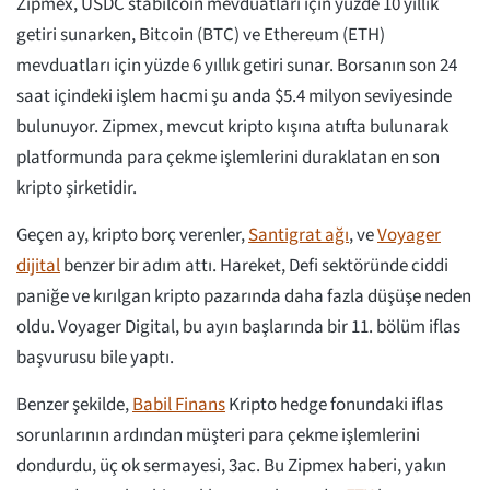
Zipmex, USDC stabilcoin mevduatları için yüzde 10 yıllık
getiri sunarken, Bitcoin (BTC) ve Ethereum (ETH)
mevduatları için yüzde 6 yıllık getiri sunar. Borsanın son 24
saat içindeki işlem hacmi şu anda $5.4 milyon seviyesinde
bulunuyor. Zipmex, mevcut kripto kışına atıfta bulunarak
platformunda para çekme işlemlerini duraklatan en son
kripto şirketidir.
Geçen ay, kripto borç verenler,
Santigrat ağı
, ve
Voyager
dijital
benzer bir adım attı. Hareket, Defi sektöründe ciddi
paniğe ve kırılgan kripto pazarında daha fazla düşüşe neden
oldu. Voyager Digital, bu ayın başlarında bir 11. bölüm iflas
başvurusu bile yaptı.
Benzer şekilde,
Babil Finans
Kripto hedge fonundaki iflas
sorunlarının ardından müşteri para çekme işlemlerini
dondurdu, üç ok sermayesi, 3ac. Bu Zipmex haberi, yakın