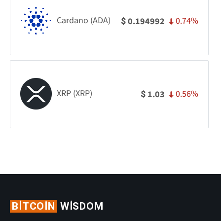
Cardano (ADA)
0.74%
0.194992
$
XRP (XRP)
0.56%
1.03
$
BITCOIN
WISDOM