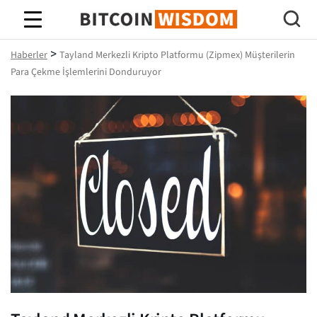
Bitcoin Bilgeliği
>
Haberler
Tayland Merkezli Kripto Platformu (Zipmex) Müşterilerin
Para Çekme İşlemlerini Donduruyor