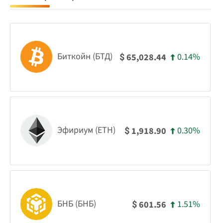
Биткойн (БТД)
0.14%
65,028.44
$
Эфириум (ETH)
0.30%
1,918.90
$
БНБ (БНБ)
1.51%
601.56
$