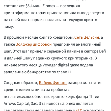
составляет $5,4 млн. Zipmex — последняя
криптофирма, которая приостановила вывод средств
на своей платформе, ссылаясь на текущую крипто-
зиму.
В прошлом месяце крипто кредиторы,
Сеть Цельсия
, а
также
Вояджер цифровой
предпринял аналогичный
шаг. Этот шаг привел к серьезной панике в секторе Defi
и дальнейшему падению хрупкого крипторынка. В
начале этого месяца Voyager digital даже подала
заявление о банкротстве по главе 11.
Сходным образом,
Бабель Финанс
заморозил снятие
средств клиентами из-за проблем с
неплатежеспособностью крипто-хедж-фонда Three
Arrows Capital, 3ac. Эта новость Zipmex является
свидетельством недавнего заявления
FTX
основатель