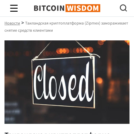
Биткойн Мудрость
>
Новости
Таиландская криптоплатформа (Zipmex) замораживает
снятие средств клиентами