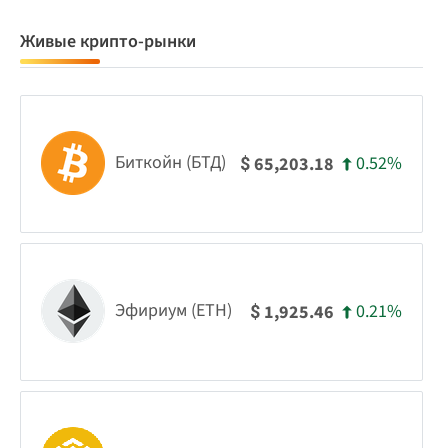
Живые крипто-рынки
Биткойн (БТД)
0.52%
65,203.18
$
Эфириум (ETH)
0.21%
1,925.46
$