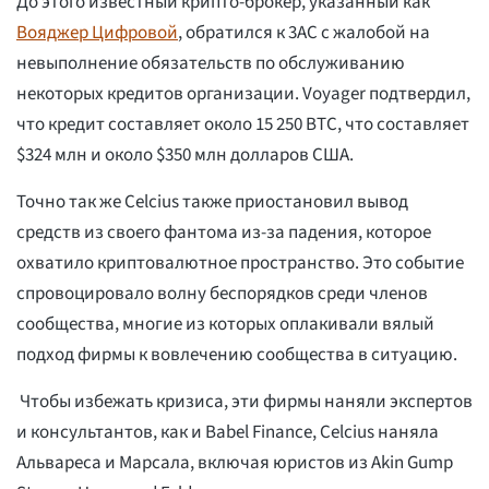
До этого известный крипто-брокер, указанный как
Вояджер Цифровой
, обратился к 3AC с жалобой на
невыполнение обязательств по обслуживанию
некоторых кредитов организации. Voyager подтвердил,
что кредит составляет около 15 250 BTC, что составляет
$324 млн и около $350 млн долларов США.
Точно так же Celcius также приостановил вывод
средств из своего фантома из-за падения, которое
охватило криптовалютное пространство. Это событие
спровоцировало волну беспорядков среди членов
сообщества, многие из которых оплакивали вялый
подход фирмы к вовлечению сообщества в ситуацию.
Чтобы избежать кризиса, эти фирмы наняли экспертов
и консультантов, как и Babel Finance, Celcius наняла
Альвареса и Марсала, включая юристов из Akin Gump