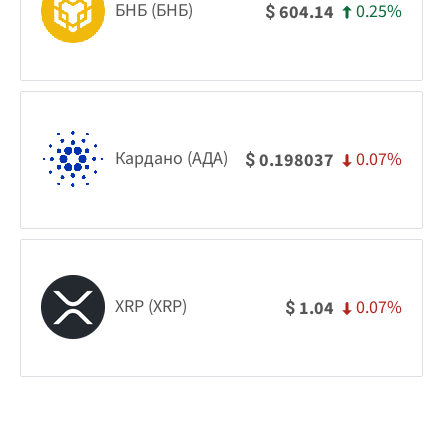
БНБ (БНБ)
0.25%
604.14
$
Кардано (АДА)
0.07%
0.198037
$
XRP (XRP)
0.07%
1.04
$