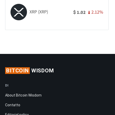
XRP (XRP)
2.12%
1.02
$
BITCOIN
WISDOM
DI
About Bitcoin Wisdom
Contatto
Editorial policy