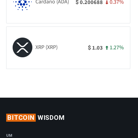
Cardano (ADA)
0.37%
0.200688
$
XRP (XRP)
1.27%
1.03
$
BITCOIN
WISDOM
UM