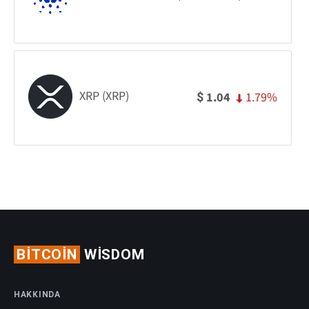
XRP (XRP)
1.79%
1.04
$
BITCOIN
WISDOM
HAKKINDA