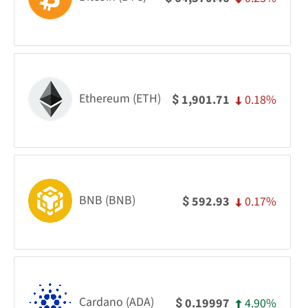
Ethereum (ETH)
0.18%
1,901.71
$
BNB (BNB)
0.17%
592.93
$
Cardano (ADA)
4.90%
0.19997
$