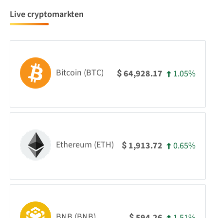
Live cryptomarkten
Bitcoin (BTC)
1.05%
64,928.17
$
Ethereum (ETH)
0.65%
1,913.72
$
BNB (BNB)
1.51%
594.26
$