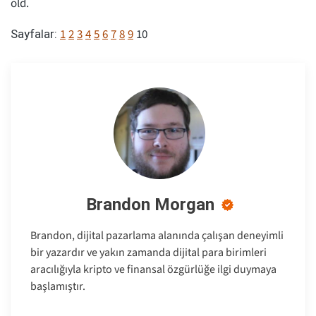
old.
1
2
3
4
5
6
7
8
9
10
Sayfalar:
Brandon Morgan
Brandon, dijital pazarlama alanında çalışan deneyimli
bir yazardır ve yakın zamanda dijital para birimleri
aracılığıyla kripto ve finansal özgürlüğe ilgi duymaya
başlamıştır.