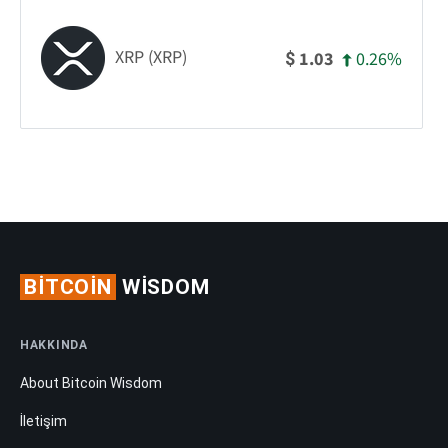
XRP (XRP)
0.26%
1.03
$
BITCOIN
WISDOM
HAKKINDA
About Bitcoin Wisdom
İletişim