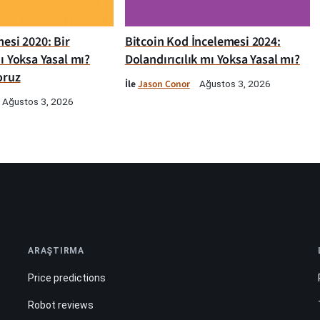
esi 2020: Bir
Bitcoin Kod İncelemesi 2024:
ı Yoksa Yasal mı?
Dolandırıcılık mı Yoksa Yasal mı?
oruz
İle
Jason Conor
Ağustos 3, 2026
Ağustos 3, 2026
ARAŞTIRMA
Price predictions
Robot reviews