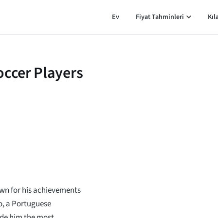
Ev
Fiyat Tahminleri
Kıl
occer Players
own for his achievements
do, a Portuguese
made him the most