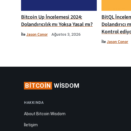
Bitcoin Up İncelemesi 2024:
BitQL İncelem
Dolandırıcılık mı Yoksa Yasal mı?
Dolandırıcı m
Kontrol ediy
İle
Jason Conor
Ağustos 3, 2026
İle
Jason Conor
BITCOIN
WISDOM
HAKKINDA
About Bitcoin Wisdom
İletişim