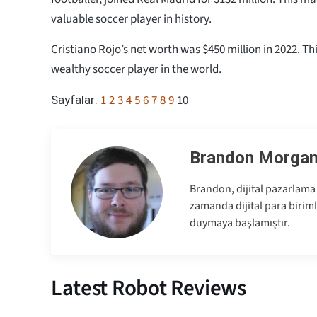
valuable soccer player in history.
Cristiano Rojo’s net worth was $450 million in 2022. T
wealthy soccer player in the world.
1
2
3
4
5
6
7
8
9
10
Sayfalar:
Brandon Morga
Brandon, dijital pazarlama 
zamanda dijital para birimle
duymaya başlamıştır.
Latest Robot Reviews