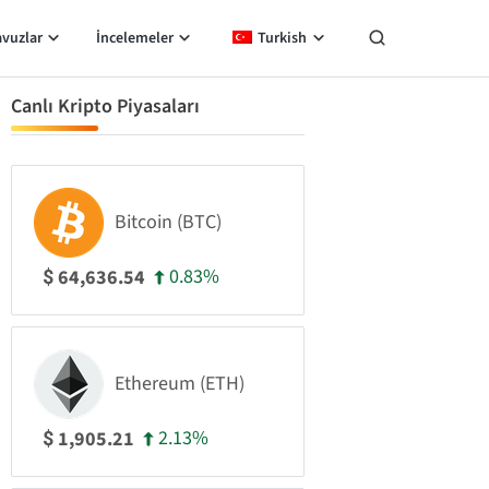
avuzlar
İncelemeler
Turkish
Canlı Kripto Piyasaları
Bitcoin (BTC)
0.83%
64,636.54
$
Ethereum (ETH)
2.13%
1,905.21
$