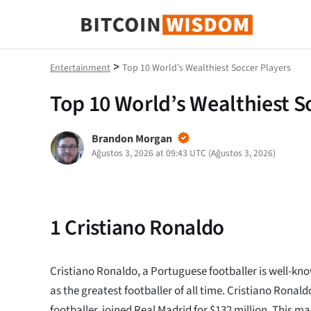
Bitcoin Bilgeliği
>
Entertainment
Top 10 World’s Wealthiest Soccer Players
Top 10 World’s Wealthiest S
Brandon Morgan
Ağustos 3, 2026 at 09:43 UTC
(
Ağustos 3, 2026
)
1
Cristiano Ronaldo
Cristiano Ronaldo, a Portuguese footballer is well-kn
as the greatest footballer of all time. Cristiano Ronal
footballer, joined Real Madrid for $132 million. This 