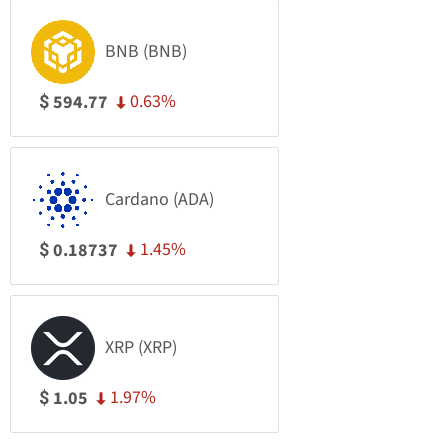
BNB (BNB)
0.63%
594.77
$
Cardano (ADA)
1.45%
0.18737
$
XRP (XRP)
1.97%
1.05
$