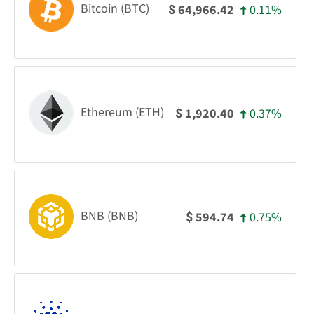
Bitcoin (BTC)
0.11%
64,966.42
$
Ethereum (ETH)
0.37%
1,920.40
$
BNB (BNB)
0.75%
594.74
$