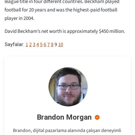
league title in four different countries. Beckham played
football for 20 years and was the highest-paid football
player in 2004.
David Beckham’s net worth is approximately $450 million.
1
2
3
4
5
6
7
8
9
10
Sayfalar:
Brandon Morgan
Brandon, dijital pazarlama alanında çalışan deneyimli