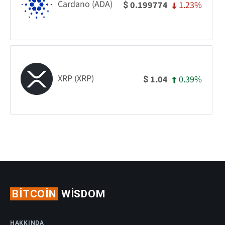
Cardano (ADA)
1.23%
0.199774
$
XRP (XRP)
0.39%
1.04
$
BITCOIN
WISDOM
HAKKINDA